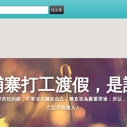
埔寨打工渡假，是
派單所犯的錯，不單沒法饒恕自己，簡直視為嚴重罪過；所以，
亡記守則做人！