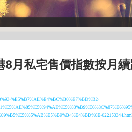
港8月私宅售價指數按月續
F%E6%A8%93-%E5%B7%AE%E4%BC%B0%E7%BD%B2-
1%E5%AE%85%E5%94%AE%E5%83%B9%E6%8C%87%E6%95
89%B5%E5%85%AB%E5%B9%B4%E4%BD%8E-022153344.htm