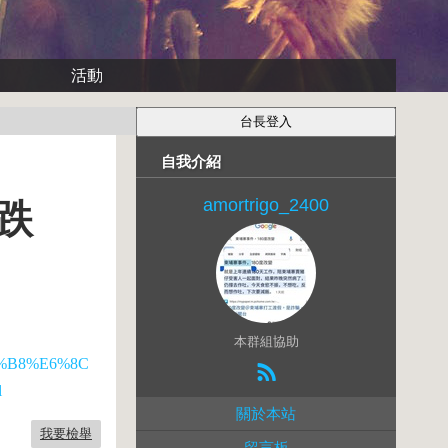
活動
自我介紹
amortrigo_2400
跌
本群組協助
%B8%E6%8C
l
關於本站
我要檢舉
留言板