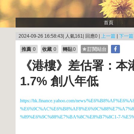
首頁
2024-09-26 16:58:43| 人氣161| 回應0 |
上一篇
|
下一篇
推薦
0
收藏
0
轉貼
0
訂閱站台
《港樓》差估署：本
1.7% 創八年低
https://hk.finance.yahoo.com/news/%E6%B8%A
%E6%9C%AC%E6%B8%AF8%E6%9C%88%E7%A7%8
%89%E6%9C%88%E7%BA%8C%E8%B7%8C1-7-%E5%