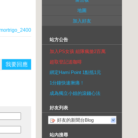
地圖
加入好友
mortrigo_2400
站方公告
加入PS女孩 組隊瘋搶2百萬
超取登記送咖啡
我要回應
綁定Hami Point 1點抵1元
1分鐘快速揪痛！
成為獨立小姐的滾錢心法
好友列表
好友的新聞台Blog
站內搜尋