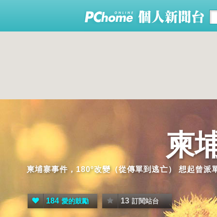
柬
柬埔寨事件，180º改變（從傳單到逃亡） 想起曾
184
13
愛的鼓勵
訂閱站台