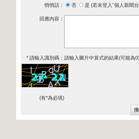
悄悄話：
否
是 (若未登入"個人新聞台
回應內容：
* 請輸入識別碼：
請輸入圖片中算式的結果(可能為0
(有*為必填)