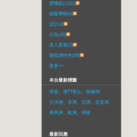
變壞賬(1151)
個案專輯(6)
設計(2)
公告(35)
真人真事(2)
最抵價特色(89)
更多
>>
本台最新標籤
禁食
、
澳門電台
、
南極洲
、
大洋洲
、
非洲
、
亞洲
、
北美洲
、
南美洲
、
歐洲
、
突破
最新回應