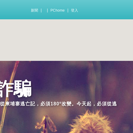
|
|
|
新聞
PChome
登入
詐騙
從柬埔寨逃亡記，必須180º改變。今天起，必須從逃