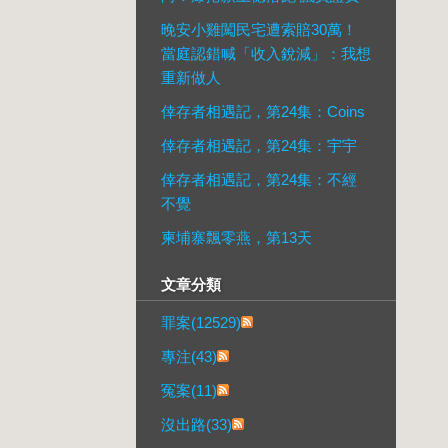
晚安小雞闖民宅遭索賠30萬！
當庭認錯喊「收入銳減」：我想
重新做人
倖存者相遇記，第24集：Coins
倖存者相遇記，第24集：宇宇
倖存者相遇記，第24集：不經
不覺
柬埔寨飄零燕，第13天
文章分類
罪案(12529)
專注(43)
冤案(11)
沒出路(33)