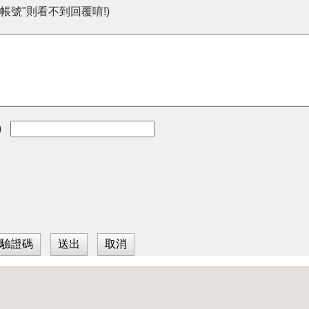
帳號"則看不到回覆唷!)
)