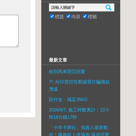
標題
內容
標籤
最新文章
收到馬來西亞回覆
7º. 向印度控告鄭揚譽詐騙捲款
潛逃
賠付金：減足35KG
2026/8/7, 義工時數累計：22小
時16分鐘17秒
「小羊卡牌社」負責人最新動
向！爆捲款上億落跑 議員證實