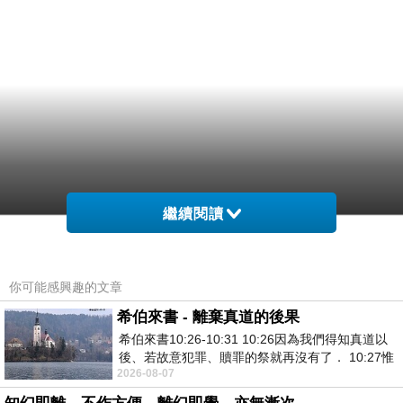
繼續閱讀
你可能感興趣的文章
希伯來書 - 離棄真道的後果
希伯來書10:26-10:31 10:26因為我們得知真道以
後、若故意犯罪、贖罪的祭就再沒有了． 10:27惟
2026-08-07
有戰懼等候審判和那燒滅眾敵人的烈火