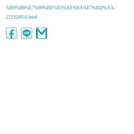
%B9%8B%E7%99%BE%E5%AE%9A%E7%BD%AA-
222320910.html