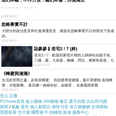
知幻即離，不作方便，離幻即覺，亦無漸次
。。。。。。。。。。
2026-08-07
忽略事實不計
大部分的政治意見和社會溝通意見，都是在忽略事實不計的情況下形成
的。
2026-08-07
柒參參▎老宅2 / 7 (終)
老宅2 / 7 - 歡迎回家照片裡的人靜靜站在鏡子前。
三樓，廄，大崽蕥，柳橘，閆兒，摩斯和崽崽，七
2026-08-07
個人整整齊齊地站在鏡框之外，如同
《蜂蜜與漣漪》
生活的苦悶之處，必有其蜂蜜。 你說要學習蜜獾，毫不畏懼地 直搗蜂
窩，才能親嚐。 甚至練一身鐵布衫、金鐘罩， 在暴風雨來襲
2026-08-07
登入
註冊
PChome首頁
線上購物
24h購物
書店
露天拍賣
比比昂代購
新聞
/
氣象
股市
個人新聞台
廣告刊登
加入聯播網
全球購物
買賣租屋
支付連
國際連
Pi 拍錢包
旅遊
服務中心