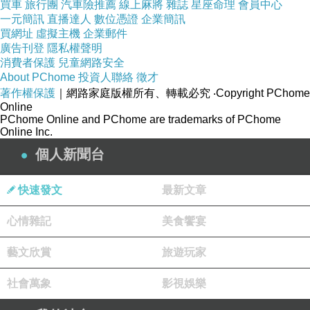
買車
旅行團
汽車險推薦
線上麻將
雜誌
星座命理
會員中心
一元簡訊
直播達人
數位憑證
企業簡訊
買網址
虛擬主機
企業郵件
廣告刊登
隱私權聲明
消費者保護
兒童網路安全
About PChome
投資人聯絡
徵才
著作權保護
｜網路家庭版權所有、轉載必究
‧Copyright PChome
Online
PChome Online and PChome are trademarks of PChome
Online Inc.
個人新聞台
快速發文
最新文章
心情雜記
美食饗宴
藝文欣賞
旅遊玩家
社會萬象
影視娛樂