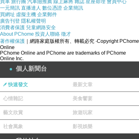
買車
旅行團
汽車險推薦
線上麻將
雜誌
星座命理
會員中心
一元簡訊
直播達人
數位憑證
企業簡訊
買網址
虛擬主機
企業郵件
廣告刊登
隱私權聲明
消費者保護
兒童網路安全
About PChome
投資人聯絡
徵才
著作權保護
｜網路家庭版權所有、轉載必究
‧Copyright PChome
Online
PChome Online and PChome are trademarks of PChome
Online Inc.
個人新聞台
快速發文
最新文章
心情雜記
美食饗宴
藝文欣賞
旅遊玩家
社會萬象
影視娛樂