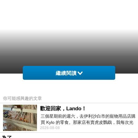
繼續閱讀
你可能感興趣的文章
歡迎回家，Lando！
三個星期前的週六，去伊利沙白市的寵物用品店購
買 Kylo 的零食。那家店有賣虎皮鸚鵡，我每次光
2026-08-08
顧都會去看一下。他們偶爾會引進 C