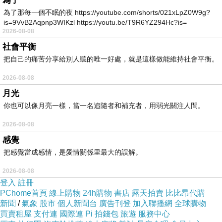
為了
為了那每一個不眠的夜 https://youtube.com/shorts/021xLpZ0W9g?
is=9VvB2Aqpnp3WIKzl https://youtu.be/T9R6YZ294Hc?is=
2026-08-08
社會平衡
把自己的痛苦分享給別人聽的唯一好處，就是這樣做能維持社會平衡。
2026-08-08
月光
你也可以像月亮一樣，當一名追隨者和補充者，用弱光關注人間。
2026-08-08
感覺
把感覺當成感情，是愛情關係里最大的誤解。
2026-08-08
登入
註冊
PChome首頁
線上購物
24h購物
書店
露天拍賣
比比昂代購
新聞
/
氣象
股市
個人新聞台
廣告刊登
加入聯播網
全球購物
買賣租屋
支付連
國際連
Pi 拍錢包
旅遊
服務中心