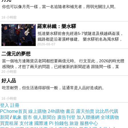
你也可以像月亮一樣，當一名追隨者和補充者，用弱光關注人間。
16 小時前
羅東林鐵：樂水驛
抵達樂水驛前會先經過5-7號隧道及橫越碼崙溪，
鐵路都是沿著溪畔修建。 樂水驛初名為濁水驛，
2026-08-07
但因與臺鐵集集線車站同名，於1953
二億元的夢想
當一個地方連雜貨店老闆都想要兩億元時。 行文至此，2026的時光體
感飛快，才想了兩天的問題，已經被新的新聞趕過 跟陰間一樣，某
20 小時前
好人品
吃苦耐勞，但生活過得卻很一般，這通常是人品好造成的。
16 小時前
登入
註冊
PChome首頁
線上購物
24h購物
書店
露天拍賣
比比昂代購
新聞
/
氣象
股市
個人新聞台
廣告刊登
加入聯播網
全球購物
買賣租屋
支付連
國際連
Pi 拍錢包
旅遊
服務中心