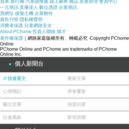
買車
旅行團
汽車險推薦
線上麻將
雜誌
星座命理
會員中心
一元簡訊
直播達人
數位憑證
企業簡訊
買網址
虛擬主機
企業郵件
廣告刊登
隱私權聲明
消費者保護
兒童網路安全
About PChome
投資人聯絡
徵才
著作權保護
｜網路家庭版權所有、轉載必究
‧Copyright PChome
Online
PChome Online and PChome are trademarks of PChome
Online Inc.
個人新聞台
快速發文
最新文章
心情雜記
美食饗宴
藝文欣賞
旅遊玩家
社會萬象
影視娛樂