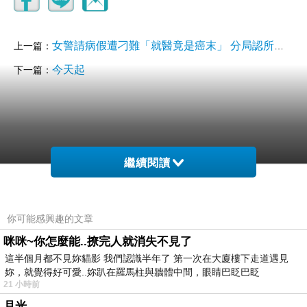
女警請病假遭刁難「就醫竟是癌末」 分局認所長無同理心：已告誡
上一篇：
今天起
下一篇：
繼續閱讀
你可能感興趣的文章
咪咪~你怎麼能..撩完人就消失不見了
這半個月都不見妳貓影 我們認識半年了 第一次在大廈樓下走道遇見
妳，就覺得好可愛..妳趴在羅馬柱與牆體中間，眼睛巴眨巴眨
21 小時前
月光