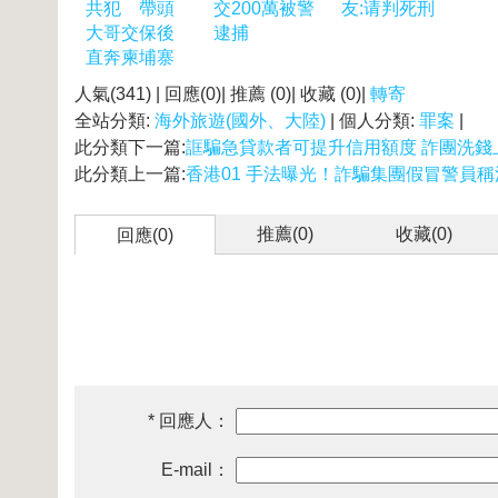
共犯 帶頭
交200萬被警
友:请判死刑
大哥交保後
逮捕
直奔柬埔寨
人氣(341) | 回應(0)| 推薦 (
0
)| 收藏 (
0
)|
轉寄
全站分類:
海外旅遊(國外、大陸)
| 個人分類:
罪案
|
此分類下一篇:
誆騙急貸款者可提升信用額度 詐團洗錢
此分類上一篇:
香港01 手法曝光！詐騙集團假冒警員稱涉
推薦(
0
)
收藏(
0
)
回應(0)
* 回應人：
E-mail：