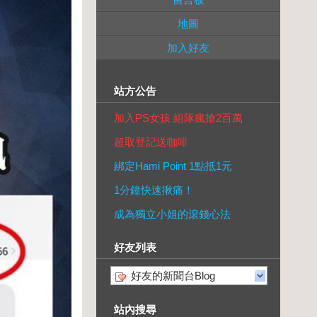
地圖
加入好友
站方公告
加入PS女孩 組隊瘋搶2百萬
超取登記送咖啡
綁定Hami Point 1點抵1元
1分鐘快速揪痛！
成為獨立小姐的滾錢心法
好友列表
好友的新聞台Blog
站內搜尋