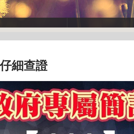
眾仔細查證