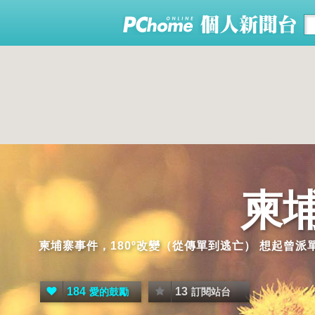
柬
柬埔寨事件，180º改變（從傳單到逃亡） 想起曾
184
13
愛的鼓勵
訂閱站台