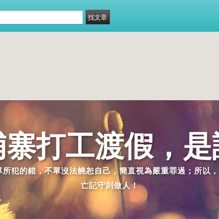
埔寨打工渡假，是
派單所犯的錯，不單沒法饒恕自己，簡直視為嚴重罪過；所以，
亡記守則做人！