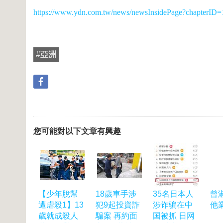
https://www.ydn.com.tw/news/newsInsidePage?chapterID
#
亞洲
您可能對以下文章有興趣
【少年脫幫
18歲車手涉
35名日本人
曾
遭虐殺1】13
犯9起投資詐
涉诈骗在中
他
歲就成殺人
騙案 再約面
国被抓 日网