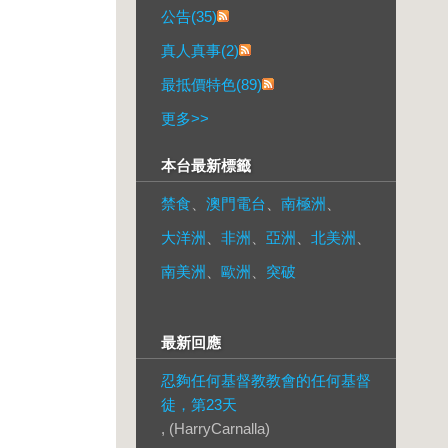
公告(35)
真人真事(2)
最抵價特色(89)
更多
>>
本台最新標籤
禁食
、
澳門電台
、
南極洲
、
大洋洲
、
非洲
、
亞洲
、
北美洲
、
南美洲
、
歐洲
、
突破
最新回應
忍夠任何基督教教會的任何基督
徒，第23天
, (HarryCarnalla)