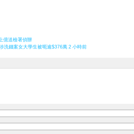
上億送檢署偵辦
洗錢案女大學生被呃逾$376萬 2 小時前