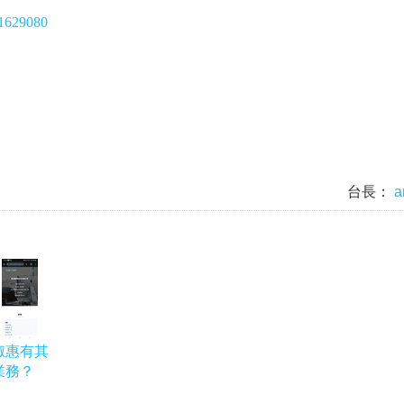
=1629080
台長：
a
淑惠有其
業務？