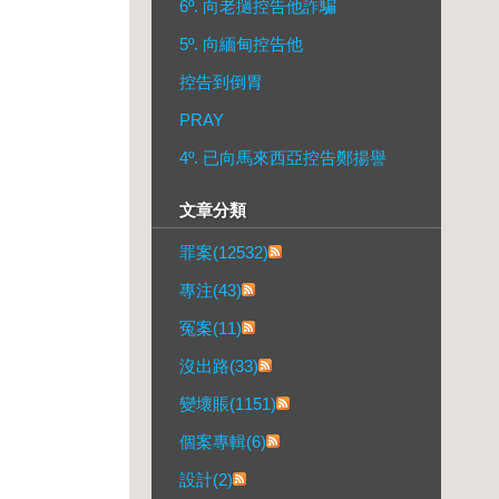
6º. 向老撾控告他詐騙
5º. 向緬甸控告他
控告到倒胃
PRAY
4º. 已向馬來西亞控告鄭揚譽
文章分類
罪案(12532)
專注(43)
冤案(11)
沒出路(33)
變壞賬(1151)
個案專輯(6)
設計(2)