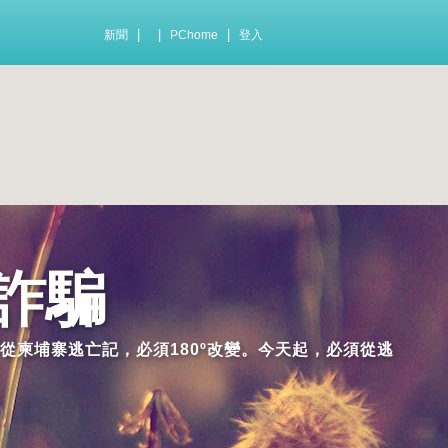
|
|
|
新聞
PChome
登入
詐騙
從柬埔寨逃亡記，必須180º改變。今天起，必須從逃