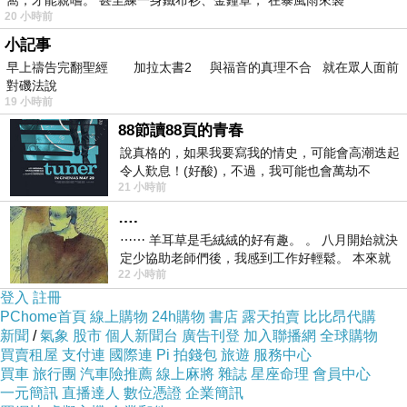
窩，才能親嚐。 甚至練一身鐵布衫、金鐘罩， 在暴風雨來襲
20 小時前
小記事
早上禱告完翻聖經 加拉太書2 與福音的真理不合 就在眾人面前
對磯法說
19 小時前
88節讀88頁的青春
說真格的，如果我要寫我的情史，可能會高潮迭起
令人歎息！(好酸)，不過，我可能也會萬劫不
21 小時前
復...，每天跪鍵盤還是被判了花心的罪
….
⋯⋯ 羊耳草是毛絨絨的好有趣。 。 八月開始就決
定少協助老師們後，我感到工作好輕鬆。 本來就
22 小時前
不是我的工作啊。 真
登入
註冊
PChome首頁
線上購物
24h購物
書店
露天拍賣
比比昂代購
新聞
/
氣象
股市
個人新聞台
廣告刊登
加入聯播網
全球購物
買賣租屋
支付連
國際連
Pi 拍錢包
旅遊
服務中心
買車
旅行團
汽車險推薦
線上麻將
雜誌
星座命理
會員中心
一元簡訊
直播達人
數位憑證
企業簡訊