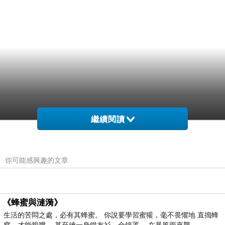
繼續閱讀
你可能感興趣的文章
《蜂蜜與漣漪》
生活的苦悶之處，必有其蜂蜜。 你說要學習蜜獾，毫不畏懼地 直搗蜂