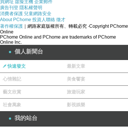
買網址
虛擬主機
企業郵件
廣告刊登
隱私權聲明
消費者保護
兒童網路安全
About PChome
投資人聯絡
徵才
著作權保護
｜網路家庭版權所有、轉載必究
‧Copyright PChome
Online
PChome Online and PChome are trademarks of PChome
Online Inc.
個人新聞台
快速發文
最新文章
心情雜記
美食饗宴
藝文欣賞
旅遊玩家
社會萬象
影視娛樂
我的站台