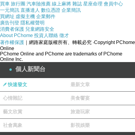
買車
旅行團
汽車險推薦
線上麻將
雜誌
星座命理
會員中心
一元簡訊
直播達人
數位憑證
企業簡訊
買網址
虛擬主機
企業郵件
廣告刊登
隱私權聲明
消費者保護
兒童網路安全
About PChome
投資人聯絡
徵才
著作權保護
｜網路家庭版權所有、轉載必究
‧Copyright PChome
Online
PChome Online and PChome are trademarks of PChome
Online Inc.
個人新聞台
快速發文
最新文章
心情雜記
美食饗宴
藝文欣賞
旅遊玩家
社會萬象
影視娛樂