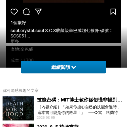
繼續閱讀
你可能感興趣的文章
技能密碼：MIT博士教你從似懂非懂到穩定輸出，把專業變事業的職能升級攻略 /麥特．比恩(容錯)
［內容介紹］「如果你擔心自己的技能會過時，
這本書可能是你的救星！」 ──亞當．格蘭特
2026-08-05
（Adam Grant），《