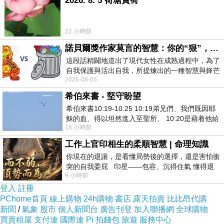
2026. 8. 5 荷塘賞荷
22 小時前
諾貝爾獎作家莫言的智慧：你的“狠”，才是最好的自我保護
這段話精闢地道出了現代女性在成熟過程中，為了
自我保護與活出自我，所提煉出的一種智慧與鋒芒
2026-08-05
的平衡。 核心解讀與看法
希伯來書 - 堅守盼望
希伯來書10:19-10:25 10:19弟兄們、我們既因耶
穌的血、得以坦然進入至聖所、 10:20是藉着他給
18 小時前
我們開了一條又新又活的路從幔子經過
工作上官印相生的柔順智慧 | 命理知識
你現在的退讓，是看懂局勢後的選擇，還是害怕衝
突的自我委屈 印星——包容、沉得住氣 懂得退
9 小時前
一步觀察，不會
登入
註冊
PChome首頁
線上購物
24h購物
書店
露天拍賣
比比昂代購
新聞
/
氣象
股市
個人新聞台
廣告刊登
加入聯播網
全球購物
買賣租屋
支付連
國際連
Pi 拍錢包
旅遊
服務中心