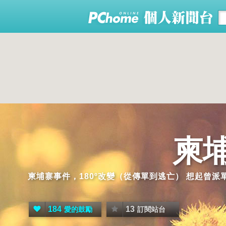
柬
柬埔寨事件，180º改變（從傳單到逃亡） 想起曾
184
13
愛的鼓勵
訂閱站台