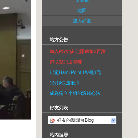
地圖
加入好友
站方公告
加入PS女孩 組隊瘋搶2百萬
超取登記送咖啡
綁定Hami Point 1點抵1元
1分鐘快速揪痛！
成為獨立小姐的滾錢心法
好友列表
好友的新聞台Blog
站內搜尋