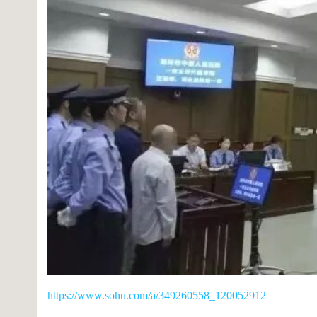
https://www.sohu.com/a/349260558_120052912