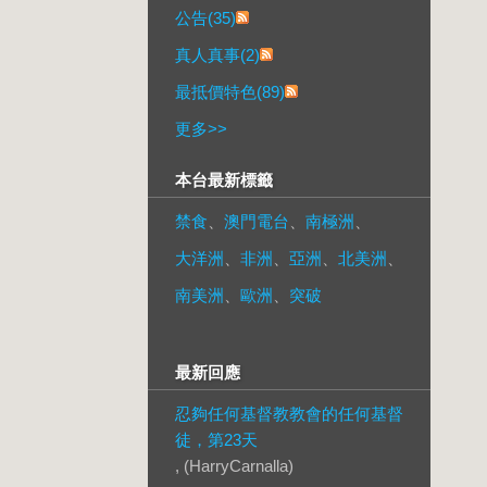
公告(35)
真人真事(2)
最抵價特色(89)
更多
>>
本台最新標籤
禁食
、
澳門電台
、
南極洲
、
大洋洲
、
非洲
、
亞洲
、
北美洲
、
南美洲
、
歐洲
、
突破
最新回應
忍夠任何基督教教會的任何基督
徒，第23天
, (HarryCarnalla)