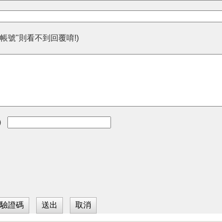
帳號"則看不到回覆唷!)
)