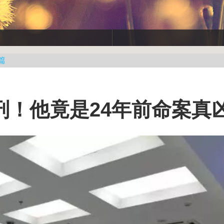
篇
刑！他竟是24年前命案真