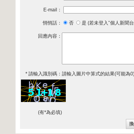
E-mail：
悄悄話：
否
是 (若未登入"個人新聞台
回應內容：
* 請輸入識別碼：
請輸入圖片中算式的結果(可能為0
(有*為必填)