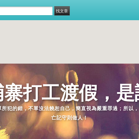
埔寨打工渡假，是
派單所犯的錯，不單沒法饒恕自己，簡直視為嚴重罪過；所以，
亡記守則做人！