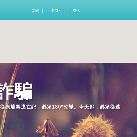
|
|
|
新聞
PChome
登入
詐騙
從柬埔寨逃亡記，必須180º改變。今天起，必須從逃