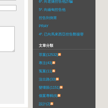
6º. 向老撾控告他詐騙
5º. 向緬甸控告他
控告到倒胃
PRAY
4º. 已向馬來西亞控告鄭揚譽
文章分類
罪案(12532)
專注(43)
冤案(11)
沒出路(33)
變壞賬(1151)
個案專輯(6)
設計(2)