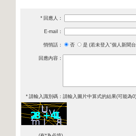
* 回應人：
E-mail：
悄悄話：
否
是 (若未登入"個人新聞台
回應內容：
* 請輸入識別碼：
請輸入圖片中算式的結果(可能為0
(有*為必填)