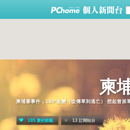
柬
柬埔寨事件，180º改變（從傳單到逃亡） 想起曾
185
13
愛的鼓勵
訂閱站台