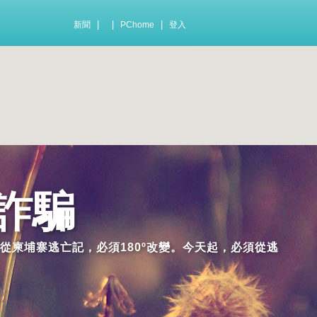
|
|
|
新聞
PChome
登入
詐騙
從柬埔寨逃亡記，必須180º改變。今天起，必須從逃