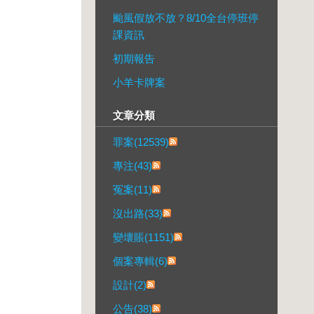
颱風假放不放？8/10全台停班停
課資訊
初期報告
小羊卡牌案
文章分類
罪案(12539)
專注(43)
冤案(11)
沒出路(33)
變壞賬(1151)
個案專輯(6)
設計(2)
公告(38)