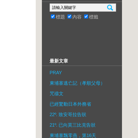
標題
內容
標籤
最新文章
PRAY
柬埔寨逃亡記（孝順父母）
咒禱文
已經驚動日本外務省
22º. 致安哥拉告狀
21º. 已向莫三比克告狀
柬埔寨飄零燕，第16天