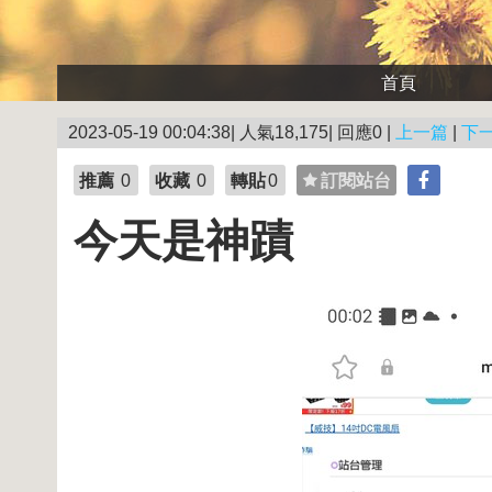
首頁
2023-05-19 00:04:38| 人氣18,175| 回應0 |
上一篇
|
下
推薦
0
收藏
0
轉貼
0
訂閱站台
今天是神蹟