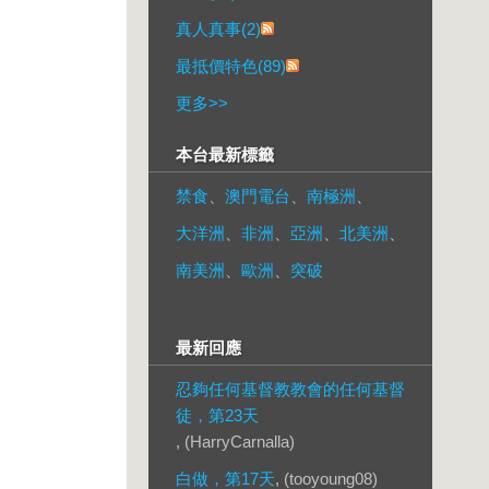
真人真事(2)
最抵價特色(89)
更多
>>
本台最新標籤
禁食
、
澳門電台
、
南極洲
、
大洋洲
、
非洲
、
亞洲
、
北美洲
、
南美洲
、
歐洲
、
突破
最新回應
忍夠任何基督教教會的任何基督
徒，第23天
, (HarryCarnalla)
白做，第17天
, (tooyoung08)