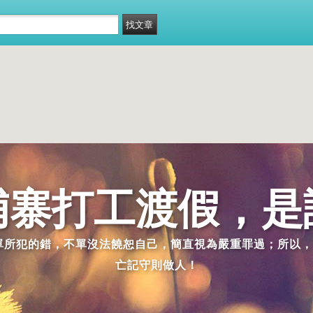
埔寨打工渡假，是
派單所犯的錯，不單沒法饒恕自己，簡直視為嚴重罪過；所以，
亡記守則做人！