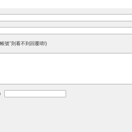
帳號"則看不到回覆唷!)
)