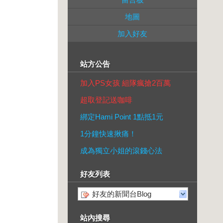
地圖
加入好友
站方公告
加入PS女孩 組隊瘋搶2百萬
超取登記送咖啡
綁定Hami Point 1點抵1元
1分鐘快速揪痛！
成為獨立小姐的滾錢心法
好友列表
好友的新聞台Blog
站內搜尋