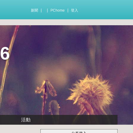
|
|
|
新聞
PChome
登入
6
活動