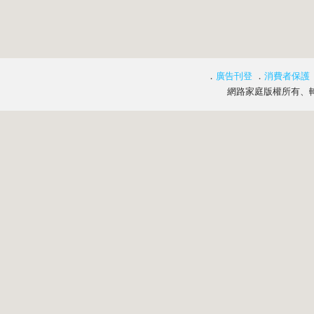
．
廣告刊登
．
消費者保護
網路家庭版權所有、轉載必究 