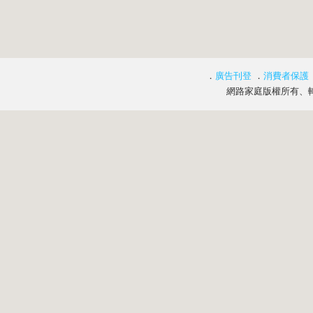
．
廣告刊登
．
消費者保護
網路家庭版權所有、轉載必究 