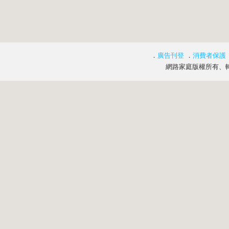
．
廣告刊登
．
消費者保護
網路家庭版權所有、轉載必究 