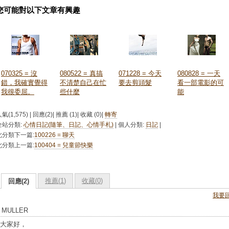
您可能對以下文章有興趣
070325 = 沒
080522 = 真搞
071228 = 今天
080828 = 一天
錯，我確實覺得
不清楚自己在忙
要去剪頭髮
看一部電影的可
我很委屈。
些什麼
能
氣(1,575) | 回應(2)| 推薦 (
1
)| 收藏 (
0
)|
轉寄
全站分類:
心情日記(隨筆、日記、心情手札)
| 個人分類:
日記
|
此分類下一篇:
100226 = 聊天
此分類上一篇:
100404 = 兒童節快樂
推薦(
1
)
收藏(
0
)
回應(2)
我要
MULLER
大家好，