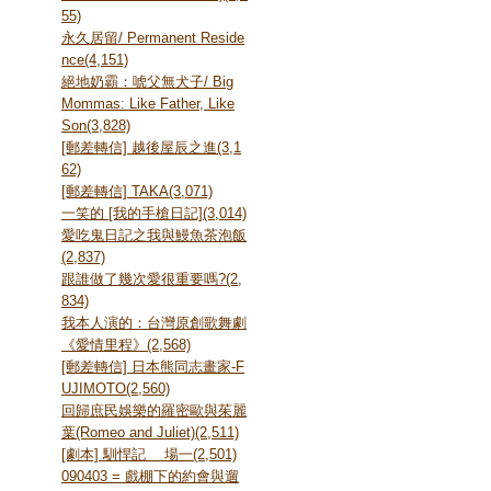
55)
永久居留/ Permanent Reside
nce(4,151)
絕地奶霸：唬父無犬子/ Big
Mommas: Like Father, Like
Son(3,828)
[郵差轉信] 越後屋辰之進(3,1
62)
[郵差轉信] TAKA(3,071)
一笑的 [我的手槍日記](3,014)
愛吃鬼日記之我與鰻魚茶泡飯
(2,837)
跟誰做了幾次愛很重要嗎?(2,
834)
我本人演的：台灣原創歌舞劇
《愛情里程》(2,568)
[郵差轉信] 日本熊同志畫家-F
UJIMOTO(2,560)
回歸庶民娛樂的羅密歐與茱麗
葉(Romeo and Juliet)(2,511)
[劇本] 馴悍記 ﹍場一(2,501)
090403 = 戲棚下的約會與遛