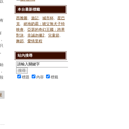
以
本台最新標籤
西雅圖
、
遊記
、
城市杯
、
星巴
有
克
、
絕地奶霸：唬父無犬子特
映會
、
亞瑟的奇幻王國：跨界
有
對決
、
非誠勿擾2
、
兒童節
、
，
舞蹈
、
愛情里程
只
。
站內搜尋
始
，
標題
內容
標籤
段
舉