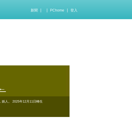
|
|
|
新聞
PChome
登入
←
。 2025年12月11日轉生