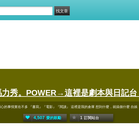
馬力秀。POWER→這裡是劇本與日記台
心的事情實在不多 『書寫』『電影』『閱讀』 這裡是我的倉庫 想到什麼，就搞個什麼 自娛，娛人
4,507
1
愛的鼓勵
訂閱站台