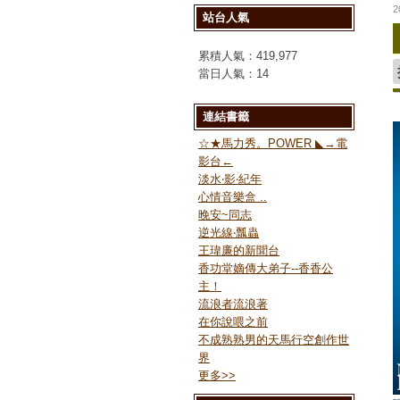
2
站台人氣
累積人氣：
419,977
當日人氣：
14
連結書籤
☆★馬力秀。POWER ◣→電
影台←
淡水‧影‧紀年
心情音樂盒 ..
晚安~同志
逆光線‧瓢蟲
王瑋廉的新聞台
香功堂嫡傳大弟子--香香公
主！
流浪者流浪著
在你說喂之前
不成熟熟男的天馬行空創作世
界
更多
>>