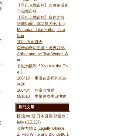
的
【星巴克城市杯】西雅圖派克
讓
市場城市杯
【星巴克城市杯】寫在之前
絕地奶霸：唬父無犬子/ Big
，
Mommas: Like Father, Like
Son
筆
100226 = 聊天
亞瑟的奇幻王國：跨界對決/
Arthur and the Two Worlds W
ar
47
非誠勿擾2/ If You Are the On
e 2
100418 = 重溫在家裡的米蟲
生活
100404 = 兒童節快樂
48
091010 = 中華民國生日快樂
熱門文章
[郵差轉信] 日本男兒-兒雷也 J
iraiya(15,327)
)
金髮尤物 2 (Legally Blonde
2: Red White and Blonde)(6,1