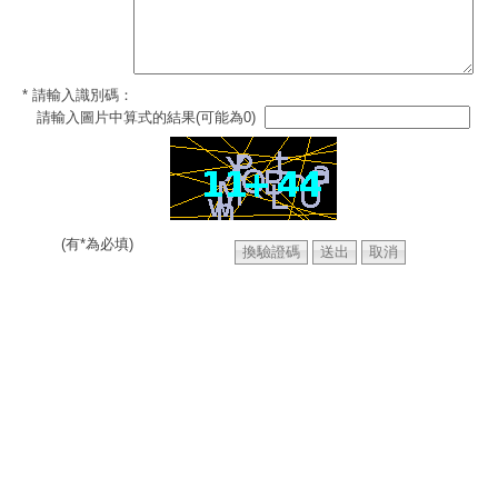
* 請輸入識別碼：
請輸入圖片中算式的結果(可能為0)
(有*為必填)