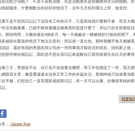
現在比較少演戲了，不是不喜歡演戲，而是演戲實在是很難維持生活的開銷。所
在陰錯陽差，什麼都配合的好好的情況下，去年九月份到電台上班，做音控。
其實不是不想寫日記記下這段有工作的日子，只是因為我什麼都不會，而且大概
十年沒有聽廣播，已經不曉得廣播這種東西到底是什麼了，所以只好全部都從頭
來。那段時間，大概有接近4個多月，每一天都處在一種被挫折打敗的狀態下，
很多細節在緊張的情況下無法注意到，所以就一直出包。那時我幾乎每天都被罵
被訓話，還好有我的男朋友與公司的一些同事我才能存活到現在。回到家之後，
想把那些挫折都忘記，因此也不想在寫日記來提醒自己那些就發生在白天的事情
這兩三天，男朋友不在，自己也不知道要去哪裡，而工作也穩定了一些，我又開
上網跟寫文章，像是重溫過去沒有正常工作的米蟲生活。那個時候只知道要演戲
不在乎錢，幻想自己一直寫電影感想與日記，有一天可以出書。好像很單純的那
日記。
我要檢
台長：
Jasper Kao