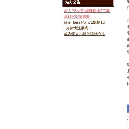
站方公告
加入PS女孩 組隊瘋搶2百萬
超取登記送咖啡
綁定Hami Point 1點抵1元
1分鐘快速揪痛！
成為獨立小姐的滾錢心法