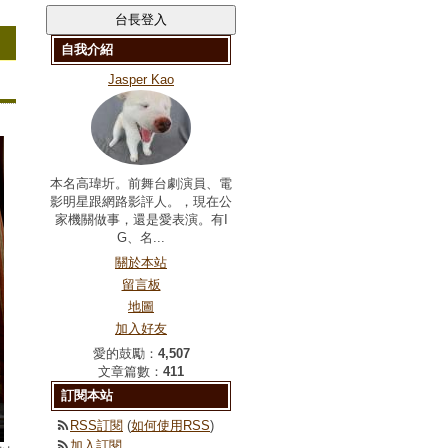
自我介紹
Jasper Kao
本名高瑋圻。前舞台劇演員、電
影明星跟網路影評人。，現在公
家機關做事，還是愛表演。有I
G、名...
關於本站
留言板
地圖
加入好友
愛的鼓勵：
4,507
文章篇數：
411
訂閱本站
RSS訂閱
(
如何使用RSS
)
加入訂閱