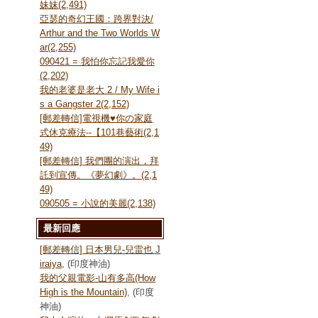
妹妹(2,491)
亞瑟的奇幻王國：跨界對決/
Arthur and the Two Worlds W
ar(2,255)
090421 = 我怕你忘記我愛你
(2,202)
我的老婆是老大 2 / My Wife i
s a Gangster 2(2,152)
[郵差轉信]電視機♥你の家庭
式休克療法--【101巷藝術(2,1
49)
[郵差轉信] 我們團的演出，拜
託到宣傳。《夢幻劇》。(2,1
49)
090505 = 小說的美麗(2,138)
最新回應
[郵差轉信] 日本男兒-兒雷也 J
iraiya
, (印度神油)
我的父親電影-山有多高(How
High is the Mountain)
, (印度
神油)