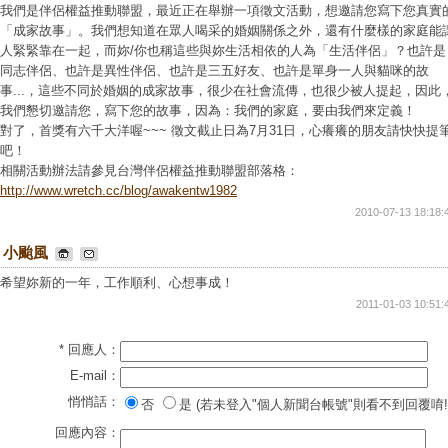
我們是伴侶權益推動聯盟，最近正在舉辦一項徵文活動，想邀請您寫下您真實
「成家故事」。我們想知道在眾人喝采的婚姻關係之外，還有什麼樣的家庭能
人緊緊靠在一起，而妳/你也稱這些與妳生活相依的人為「生活伴侶」？也許是
同志伴侶、也許是異性伴侶、也許是三五好友、也許是單身一人與貓咪的故
事...，這些不同於婚姻的成家故事，很少在社會流傳，也很少被人提起，因此
我們懇切邀請您，寫下您的故事，因為：我們的家庭，要由我們來定義！
對了，首獎有六千大洋喔~~~ 徵文截止日為7月31日，心癢癢的朋友請快快提
吧！
相關活動辦法請參見台灣伴侶權益推動聯盟部落格：
http://www.wretch.cc/blog/awakentw1982
2010-07-13 18:18:
小颱風
希望妳新的一年，工作順利、心想事成！
2011-01-03 10:51:
* 回應人：
E-mail：
悄悄話：
否
是 (若未登入"個人新聞台帳號"則看不到回覆唷!
回應內容：