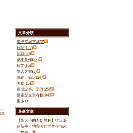
文章分類
星巴克城市杯(2)
日記(127)
新詩(50)
劇本創作(32)
短文(16)
情人之書(3)
戲劇。筆記(14)
美食(16)
長成記事。寫真(25)
舊電影文章存檔(94)
更多
>>
最新文章
回應
【高大毛的奇幻旅程】從流浪
到新生：牠帶著前世的任務來
「收編」我