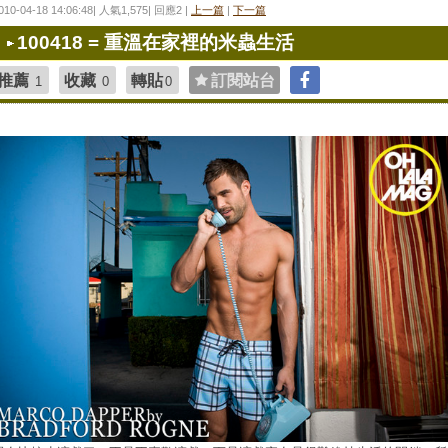
010-04-18 14:06:48| 人氣1,575| 回應2 |
上一篇
|
下一篇
100418 = 重溫在家裡的米蟲生活
推薦
收藏
轉貼
訂閱站台
1
0
0