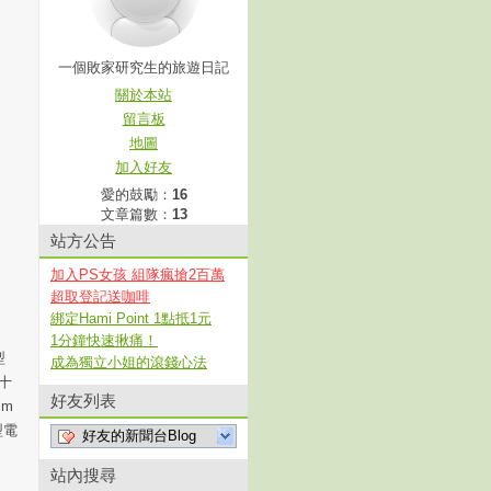
一個敗家研究生的旅遊日記
關於本站
留言板
地圖
加入好友
愛的鼓勵：
16
文章篇數：
13
站方公告
加入PS女孩 組隊瘋搶2百萬
超取登記送咖啡
綁定Hami Point 1點抵1元
1分鐘快速揪痛！
型
成為獨立小姐的滾錢心法
二十
好友列表
lm
型電
好友的新聞台Blog
站內搜尋