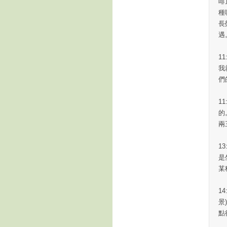
啡
種
長
遇
1
我
們
11
的
兩
1
是
某
1
景
點