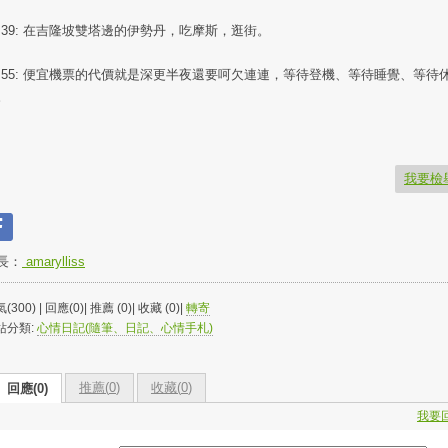
8:39: 在吉隆坡雙塔邊的伊勢丹，吃摩斯，逛街。
2:55: 便宜機票的代價就是深更半夜還要呵欠連連，等待登機、等待睡覺、等待
。
我要檢
長：
amarylliss
(300) | 回應(0)| 推薦 (
0
)| 收藏 (
0
)|
轉寄
站分類:
心情日記(隨筆、日記、心情手札)
推薦(
0
)
收藏(
0
)
回應(0)
我要