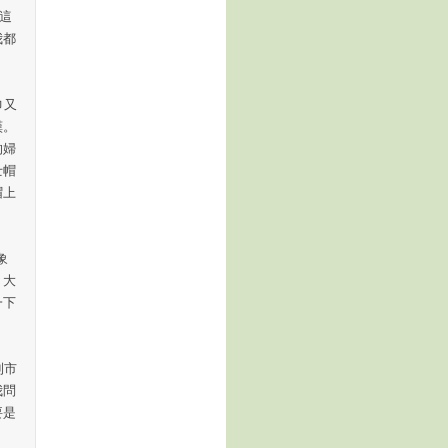
為這
我都
巾又
嘆。
的婦
士帽
帽上
象
，大
一下
到市
我問
要是