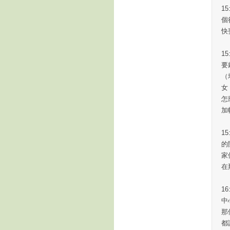
15
個
快
1
要
（
女
怎
加
1
的
家
在
1
中
那
都