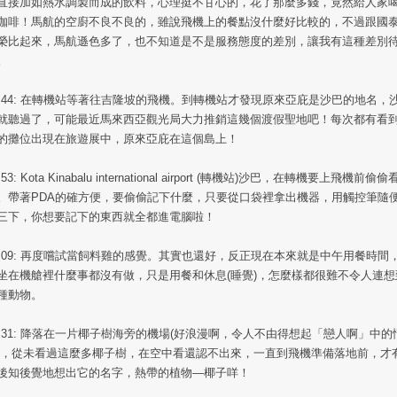
直接加如熱水調製而成的飲料，心理挺不甘心的，花了那麼多錢，竟然給人家
咖啡！馬航的空廚不良不良的，雖說飛機上的餐點沒什麼好比較的，不過跟國
榮比起來，馬航遜色多了，也不知道是不是服務態度的差別，讓我有這種差別
。
1:44: 在轉機站等著往吉隆坡的飛機。到轉機站才發現原來亞庇是沙巴的地名，
就聽過了，可能最近馬來西亞觀光局大力推銷這幾個渡假聖地吧！每次都有看
的攤位出現在旅遊展中，原來亞庇在這個島上！
:53: Kota Kinabalu international airport (轉機站)沙巴，在轉機要上飛機前偷
。帶著PDA的確方便，要偷偷記下什麼，只要從口袋裡拿出機器，用觸控筆隨
三下，你想要記下的東西就全都進電腦啦！
3:09: 再度嚐試當飼料雞的感覺。其實也還好，反正現在本來就是中午用餐時間
坐在機艙裡什麼事都沒有做，只是用餐和休息(睡覺)，怎麼樣都很難不令人連想
種動物。
4:31: 降落在一片椰子樹海旁的機場(好浪漫啊，令人不由得想起「戀人啊」中的
)，從未看過這麼多椰子樹，在空中看還認不出來，一直到飛機準備落地前，才
後知後覺地想出它的名字，熱帶的植物—椰子咩！