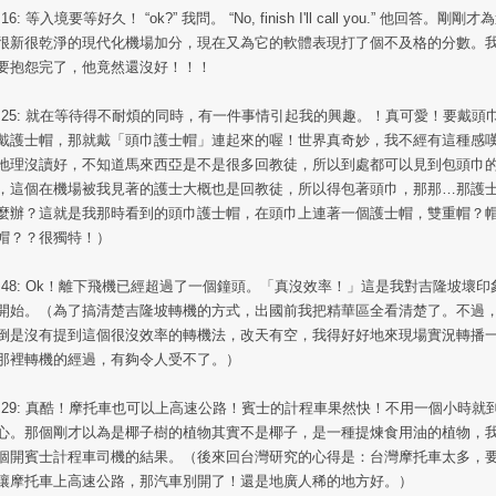
:16: 等入境要等好久！ “ok?” 我問。 “No, finish I'll call you.” 他回答。剛剛才
很新很乾淨的現代化機場加分，現在又為它的軟體表現打了個不及格的分數。
要抱怨完了，他竟然還沒好！！！
5:25: 就在等待得不耐煩的同時，有一件事情引起我的興趣。！真可愛！要戴頭
戴護士帽，那就戴「頭巾護士帽」連起來的喔！世界真奇妙，我不經有這種感
地理沒讀好，不知道馬來西亞是不是很多回教徒，所以到處都可以見到包頭巾
，這個在機場被我見著的護士大概也是回教徒，所以得包著頭巾，那那…那護
麼辦？這就是我那時看到的頭巾護士帽，在頭巾上連著一個護士帽，雙重帽？
帽？？很獨特！）
5:48: Ok！離下飛機已經超過了一個鐘頭。「真沒效率！」這是我對吉隆坡壞印
開始。（為了搞清楚吉隆坡轉機的方式，出國前我把精華區全看清楚了。不過
倒是沒有提到這個很沒效率的轉機法，改天有空，我得好好地來現場實況轉播
那裡轉機的經過，有夠令人受不了。）
6:29: 真酷！摩托車也可以上高速公路！賓士的計程車果然快！不用一個小時就
心。那個剛才以為是椰子樹的植物其實不是椰子，是一種提煉食用油的植物，
個開賓士計程車司機的結果。（後來回台灣研究的心得是：台灣摩托車太多，
讓摩托車上高速公路，那汽車別開了！還是地廣人稀的地方好。）