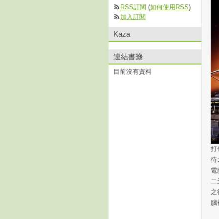
RSS訂閱
(
如何使用RSS
)
加入訂閱
Kaza
連結書籤
目前沒有資料
打
待
電
二
之
腦