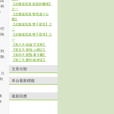
喝這
【吉隆坡寫真‧新穎的機場】
泰和
之一
待
【吉隆坡寫真‧雙塔邊小公
園】
【吉隆坡寫真‧雙子星塔】之
沙巴
二
到他
【吉隆坡寫真‧雙子星塔】之
一
【第六天‧顛簸‧艾克斯】
【第五天‧冒險‧上網記】
偷看到
【第四天‧驚豔‧夏卡爾】
便點
【第三天‧勝利‧歐洲盃】
文章分類
，只
到
本台最新標籤
情
最新回應
有