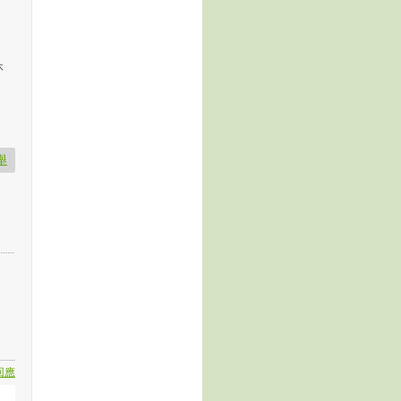
休
舉
回應