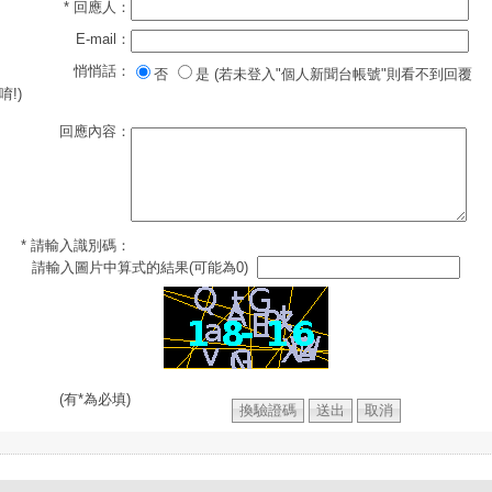
* 回應人：
E-mail：
悄悄話：
否
是 (若未登入"個人新聞台帳號"則看不到回覆
唷!)
回應內容：
* 請輸入識別碼：
請輸入圖片中算式的結果(可能為0)
(有*為必填)