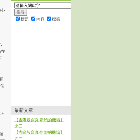
、
遊心
標題
內容
標籤
A
我在
不
有
一個
！
最新文章
給人
【吉隆坡寫真‧新穎的機場】
之三
【吉隆坡寫真‧新穎的機場】
咖
之二