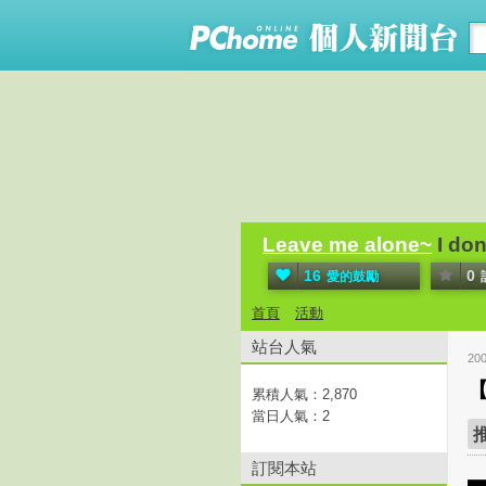
Leave me alone~
I don
16
0
愛的鼓勵
首頁
活動
站台人氣
20
【
累積人氣：
2,870
當日人氣：
2
訂閱本站