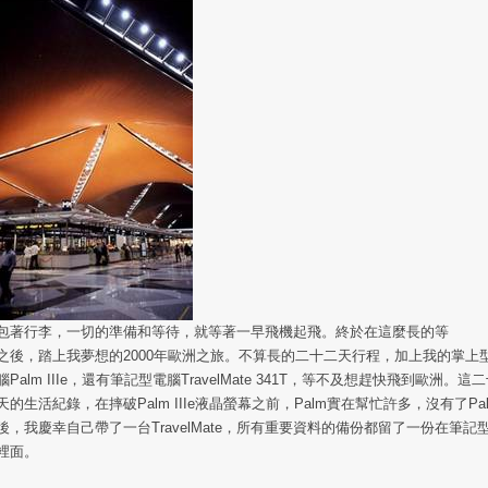
包著行李，一切的準備和等待，就等著一早飛機起飛。終於在這麼長的等
之後，踏上我夢想的2000年歐洲之旅。不算長的二十二天行程，加上我的掌上
腦Palm IIIe，還有筆記型電腦TravelMate 341T，等不及想趕快飛到歐洲。這
天的生活紀錄，在摔破Palm IIIe液晶螢幕之前，Palm實在幫忙許多，沒有了Pa
後，我慶幸自己帶了一台TravelMate，所有重要資料的備份都留了一份在筆記
裡面。