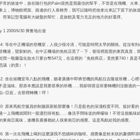
平常的旅途中，放在隨行包的Palm當然是我最佳的幫手，不管是在飛機、火車
車上，博物館裡面、路邊的行人座椅旁，我可以隨時把他拿出來記下當下的旅
。而筆記型電腦有大鍵盤的幫忙，是旅館及電力充足的地方的好選擇。
y 1 2000/6/30 興奮地出遊
:54: 等在中正機場的登機室，人很少很冷清，可能是時間太早的關係。從沒有到
登機過，蠻新鮮的。在中正機場的免稅店晃了ㄧ下，發現裡面賣的東西真貴，
館買一瓶蘭蔻化妝水只要台幣547元，在這裡的「免稅商店」竟然要740！真是
思議（的貴）！
:12: 坐在候機室等八點的飛機，聽著廣播中即將登機的馬航往吉隆坡班機，心裡
不是滋味。那原本應該是我要搭乘的班機......我卻得搭這班要轉機到沒聽過的
點--亞庇，去那裡轉機！哼！
:40: 原來馬航空服員的制服跟新航那麼像！只是藍色的深淺程度不同。挺好看的
過一上飛機就聞到一股濃烈得有點……像洗手間味道的檸檬味！不管這個氣味
的東南亞風味，連機長廣播都給人很東南亞的感覺。這是馬航給我的感覺。
:26: 第一次在飛機上喝到這麼讓我不想續杯的咖啡。感覺像是粉末狀的廉價即溶