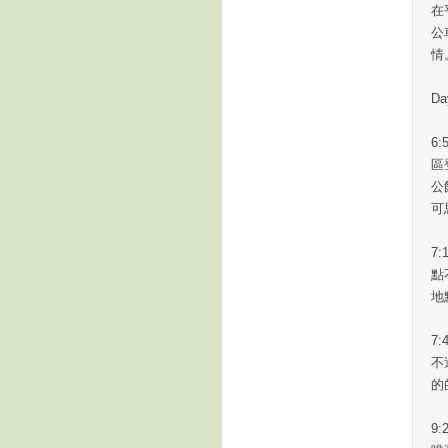
在
公
情
Da
6
區
公
可
7
點
地
7
不
的
9