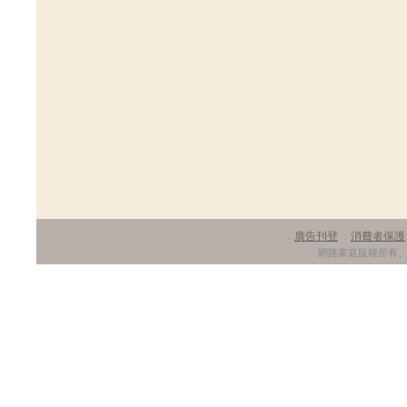
廣告刊登
消費者保護
．
．
網路家庭版權所有、轉載必究