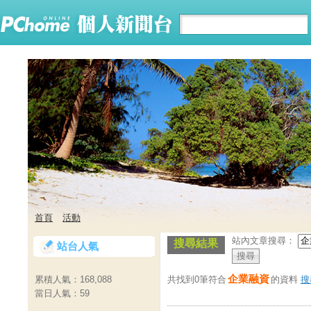
首頁
活動
站內文章搜尋：
搜尋結果
站台人氣
企業融資
共找到0筆符合
的資料
搜
累積人氣：
168,088
當日人氣：
59