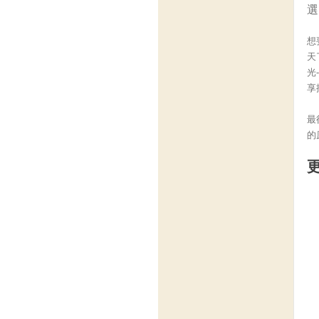
選
想
天
光
享
最
的