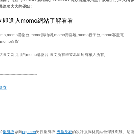
民這項大大的優點！
omo,momo購物台,momo購物網,momo壽喜燒,momo親子台,momo客服電
,momo百貨
站圖文皆引用自momo購物台,圖文所有權皆為原所有權人所有,
-------------------------------
身衣
於
塑身衣
廠商
equmen
男性塑身衣:
男塑身衣
的設計強調材質結合彈性纖維、尼