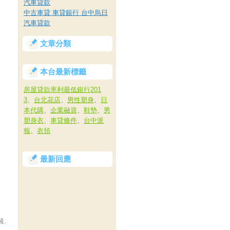
汽車貸款
中古車貸 車貸銀行 台中烏日
汽車貸款
文章分類
本台最新標籤
房屋貸款率利最低銀行201
3
、
台北花店
、
男性塑身
、
日
本代購
、
企業融資
、
鞋墊
、
男
塑身衣
、
車貸條件
、
台中派
報
、
衣領
最新回應
裝.