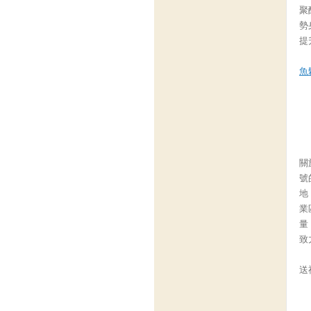
聚
勢
提
魚
關
號
地
業
量
致
送