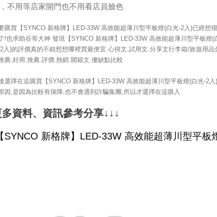
，不用等店家開門也不用看店員臉色
要購買【SYNCO 新格牌】LED-33W 高效能超薄川型平板燈(白光-2入)已經想
了!也求助谷哥大神 發現【SYNCO 新格牌】LED-33W 高效能超薄川型平板燈(
-2入)的評價真的不錯想想哪裡買最便宜.心得文.試用文.分享文行李箱/旅遊用品
推薦.好用.推薦.評價.熱銷.開箱文.優缺點比較
後選擇在這購買【SYNCO 新格牌】LED-33W 高效能超薄川型平板燈(白光-2入
原因,是因為比較有保障,也不會遇到詐騙集團,所以才選擇在這購入
更多資料、資訊參考分享↓↓↓