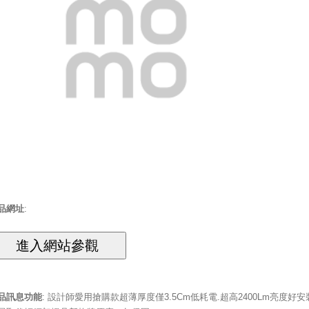
品網址
:
品訊息功能
: 設計師愛用搶購款超薄厚度僅3.5Cm低耗電.超高2400Lm亮度好安