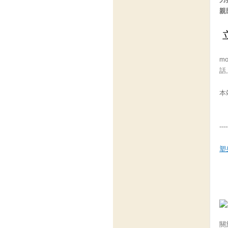
親
m
話
本
----
塑
關