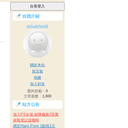
自我介紹
altitudefjqw8t
關於本站
留言板
地圖
加入好友
愛的鼓勵：
0
文章篇數：
1,800
站方公告
加入PS女孩 組隊瘋搶2百萬
超取登記送咖啡
綁定Hami Point 1點抵1元