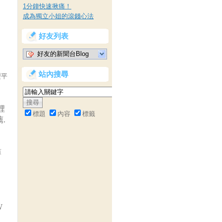
1分鐘快速揪痛！
成為獨立小姐的滾錢心法
好友列表
好友的新聞台Blog
站內搜尋
型平
裡
標題
內容
標籤
.
薄
】
W