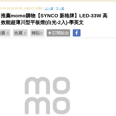
15-05-28 20:30:25| 人氣147| 回應0 |
上一篇
|
下一篇
推薦momo購物【SYNCO 新格牌】LED-33W 高
效能超薄川型平板燈(白光-2入)-學英文
推薦
收藏
轉貼
訂閱站台
0
0
0