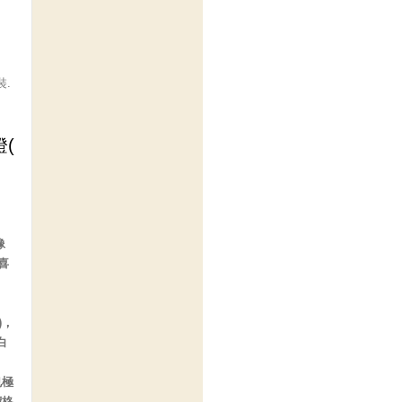
裝.
像
喜
)，
白
也極
價格