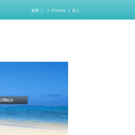
|
|
|
新聞
PChome
登入
訂閱站台