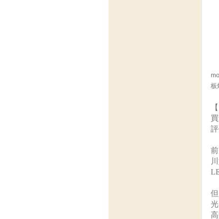
m
板
【
買
評
前
川
L
但
光
高