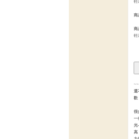
輕
商
商
輕
~
還
歡
很
一
光
高
力