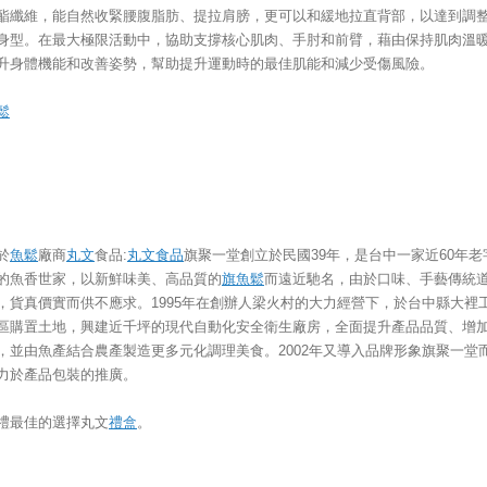
酯纖維，能自然收緊腰腹脂肪、提拉肩膀，更可以和緩地拉直背部，以達到調
身型。在最大極限活動中，協助支撐核心肌肉、手肘和前臂，藉由保持肌肉溫
升身體機能和改善姿勢，幫助提升運動時的最佳肌能和減少受傷風險。
鬆
於
魚鬆
廠商
丸文
食品:
丸文食品
旗聚一堂創立於民國39年，是台中一家近60年老
的魚香世家，以新鮮味美、高品質的
旗魚鬆
而遠近馳名，由於口味、手藝傳統
，貨真價實而供不應求。1995年在創辦人梁火村的大力經營下，於台中縣大裡
區購置土地，興建近千坪的現代自動化安全衛生廠房，全面提升產品品質、增
，並由魚產結合農產製造更多元化調理美食。2002年又導入品牌形象旗聚一堂
力於產品包裝的推廣。
禮最佳的選擇丸文
禮盒
。