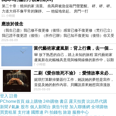
第二十章：燒掉的家 清晨。 堯禹舜被急促敲門聲驚醒。 砰、砰、砰。
力道大得不像平常的陳靜。 — 他猛地坐起。 房門一打
11 小時前
既然都是來到日本料理店了！那麼品嚐這握壽司
應放於後念
是一定要的啦，來到日本料理店，不品嚐一下握
（我生已盡）我已修不復更修（後悟）感冒已修不復更修（梵行已立）
我已證不復更證（後悟）（所作已辦）我已知不復更知（後悟）你又受
壽司，總是有那麼一點的不自在！銀杏日本料理
2026-08-09
的這道握壽司，皆是採用當季新鮮漁貨，一盤裡
當代藝術家盧嵐新：背上行囊，去一個沒有人認識你的地方——看風景，也遇見渴望出發的自己
頭有六個不同口味的握壽司，看著上頭包覆的海
🎒 放下熟悉的自己，踏上未知的旅程 當代藝術家
鮮食材，生魚片肉質的紋路，就已讓人口水直流
盧嵐新在此幅極具意境與極簡線條的新作中，以顆
7 小時前
粒感豐富的灰綠粗糙背景，搭配凝練且具
了！銀杏日本料理的握壽司真的要細細的品嚐，
二刷《愛你致死不渝》：愛情故事未必是浪漫故事
真的可以發現到老闆對於美食料理的用心。
妮琪打算辭掉樂器行工作，她說她的夢想是寫作，
台中南區日本料理
,
台中握壽司
,
台中南區美食
,
台
並提及她的創作內容。貝爾說原來她想寫浪漫故
2026-08-09
事，妮琪回應：「不是浪漫故事，是愛情
中美村南路美食店家
登入
註冊
PChome首頁
線上購物
24h購物
書店
露天拍賣
比比昂代購
新聞
/
氣象
股市
個人新聞台
廣告刊登
加入聯播網
全球購物
買賣租屋
支付連
國際連
Pi 拍錢包
旅遊
服務中心