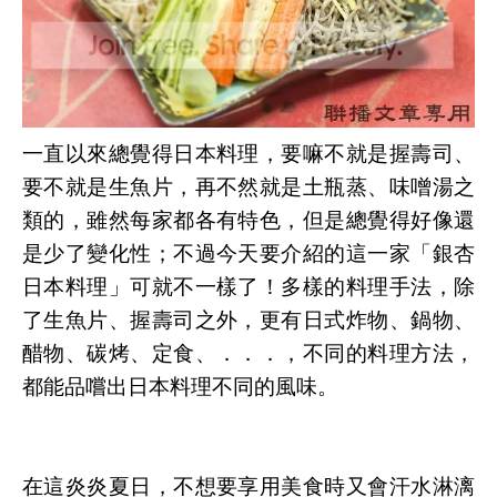
一直以來總覺得日本料理，要嘛不就是握壽司、
要不就是生魚片，再不然就是土瓶蒸、味噌湯之
類的，雖然每家都各有特色，但是總覺得好像還
是少了變化性；不過今天要介紹的這一家「銀杏
日本料理」可就不一樣了！多樣的料理手法，除
了生魚片、握壽司之外，更有日式炸物、鍋物、
醋物、碳烤、定食、．．．，不同的料理方法，
都能品嚐出日本料理不同的風味。
台中美食網
,
台中餐廳網
,
台中日本料理
,
台中小吃
網
,
台中南區日本料理
在這炎炎夏日，不想要享用美食時又會汗水淋漓