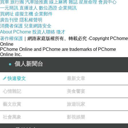
買車
旅行團
汽車險推薦
線上麻將
雜誌
星座命理
會員中心
一元簡訊
直播達人
數位憑證
企業簡訊
買網址
虛擬主機
企業郵件
廣告刊登
隱私權聲明
消費者保護
兒童網路安全
About PChome
投資人聯絡
徵才
著作權保護
｜網路家庭版權所有、轉載必究
‧Copyright PChome
Online
之所以會這麼推薦銀杏日本料理，應該就是銀杏
PChome Online and PChome are trademarks of PChome
Online Inc.
日本料理有著許多一般日本料理店所沒有的料理
個人新聞台
菜色；這道「梅汁蕃茄」是經由老闆娘的介紹，
才加點的！這道梅汁蕃茄，是採用大顆的牛蕃
快速發文
最新文章
茄，每顆蕃茄的份量都超大的，然後佐以銀杏日
本料理獨特醃製的梅子醬汁，品嚐起來有點像是
心情雜記
美食饗宴
聖女蕃茄加上蜜餞，但這當中又多了一份清清的
藝文欣賞
旅遊玩家
香醋味；十分具有日本風味的開胃前菜，也因為
這道不同一般日式料理店料理手法美食，讓我對
社會萬象
影視娛樂
銀杏日本料理刮目相看。