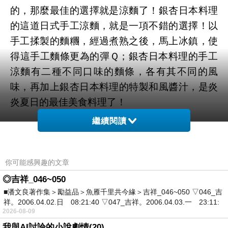
的，那麼最佳的選擇就是涼麵了！銀杏日本料理
的這道日式手工涼麵，就是一項不錯的選擇！以
手工揉製的麵糰，經過煮熟之後，馬上冰鎮，使
得這手工麵條更為的彈Ｑ；銀杏日本料理的手工
涼麵有二種不同口味的麵條，各有其不同的風
味，再加上銀杏日本料理的特製和風醬汁，是炎
炎夏日的最佳美食料理了！
台中日本料理
,
台中定食
,
台中手工涼麵
,
台中南區
繼續閱讀
日本料理
,
台中美食推薦
你可能感興趣的文章
◎吉祥_046~050
■潘文良著作集＞勵益品＞魚雁千里共今緣＞吉祥_046~050 ▽046_吉
祥。2006.04.02.日 08:21:40 ▽047_吉祥。2006.04.03.一 23:11:
2026-08-09
我與AI討論的小說劇情(20)