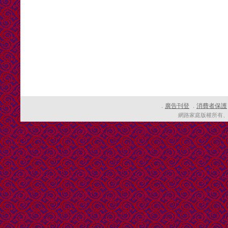
廣告刊登
消費者保護
．
．
網路家庭版權所有、轉載必究