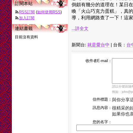
訂閱本站
倒頗有幾分的道理在！某日在
喚「火山巧克力蛋糕」，真
RSS訂閱
(
如何使用RSS
)
導，利用網路查了一下！這家店
加入訂閱
連結書籤
...詳全文
目前沒有資料
新聞台:
就是愛台中
| 台長：
台
收件者E-mail：
請以分號區隔每個
例如：john@pch
信件標題：
與你分享
訊息內容：
很精采的
如果你也
您的名字：