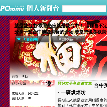
就是愛台中
歡迎光臨就是愛台中！ 這裡會不
分享一些台中地區美食的介紹 若是您也喜歡美
1
0
愛的鼓勵
訂閱站台
首頁
活動
站台人氣
與好友分享這篇文章
台中美
- 一森烘焙坊
累積人氣：
143,622
當日人氣：
10
長期以來總是處於用腦過度
想到「死亡筆記本」中的那個