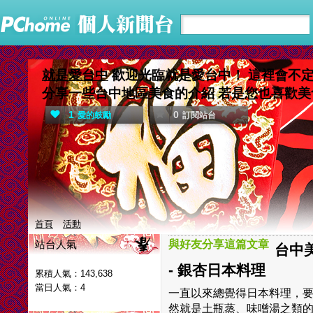
就是愛台中
歡迎光臨就是愛台中！ 這裡會不
分享一些台中地區美食的介紹 若是您也喜歡美
1
0
愛的鼓勵
訂閱站台
首頁
活動
站台人氣
與好友分享這篇文章
台中美
- 銀杏日本料理
累積人氣：
143,638
當日人氣：
4
一直以來總覺得日本料理，
然就是土瓶蒸、味噌湯之類