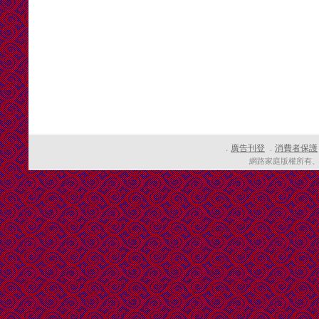
廣告刊登
消費者保護
．
．
網路家庭版權所有、轉載必究