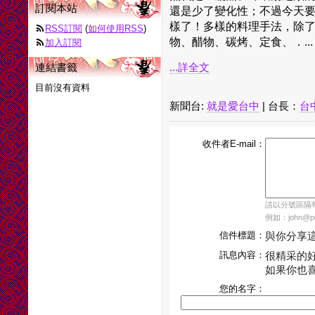
訂閱本站
還是少了變化性；不過今天
樣了！多樣的料理手法，除
RSS訂閱
(
如何使用RSS
)
物、醋物、碳烤、定食、．...
加入訂閱
連結書籤
...詳全文
目前沒有資料
新聞台:
就是愛台中
| 台長：
台
收件者E-mail：
請以分號區隔每個
例如：john@pch
信件標題：
與你分享
訊息內容：
很精采的
如果你也
您的名字：