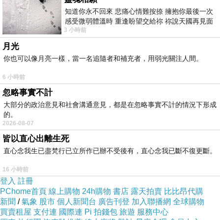
知道你永不回來 悲痛心情難按捺 擁抱你最後一次
感受微弱體溫時 重逢盼望交給祢 祢說天國再見面
3 小時前
此刻忍淚說別離 他日靈魂再
月光
你也可以像月亮一樣，當一名追隨者和補充者，用弱光關注人間。
6 小時前
忽略事實不計
大部分的政治意見和社會溝通意見，都是在忽略事實不計的情況下形成
7net,7net購物網,7 net購物網,7 net,sd777net,7net統一線上購物中
的。
2026-08-07
心,7net購物網 童裝,7net雲端超商,7 11便利商店,7net統一超商購物
皆以直心出離生死
網,7net購物網發熱衣,
直心念我生已盡梵行已立所作已辦不受後有，直心念我已斷不復更斷。
16 小時前
◆壓縮袋密封設計100%防漏氣
登入
註冊
◆外出，居家收納的好幫手
PChome首頁
線上購物
24h購物
書店
露天拍賣
比比昂代購
新聞
/
氣象
股市
個人新聞台
廣告刊登
加入聯播網
全球購物
◆有效防潮、防臭、防霉、防蟲
買賣租屋
支付連
國際連
Pi 拍錢包
旅遊
服務中心