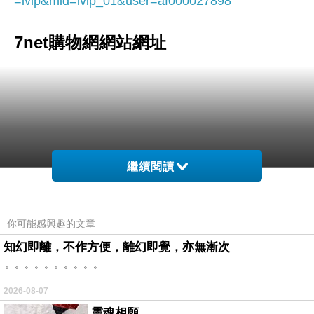
=ivip&mid=ivip_01&user=af000027898
7net購物網網站網址
繼續閱讀
http://www.7net.com.tw/7net/rui001
.faces?
visit_chn=02&vid=ivip&mid=ivip_01
你可能感興趣的文章
&user=af000027898
知幻即離，不作方便，離幻即覺，亦無漸次
。。。。。。。。。。
2026-08-07
靈魂相願