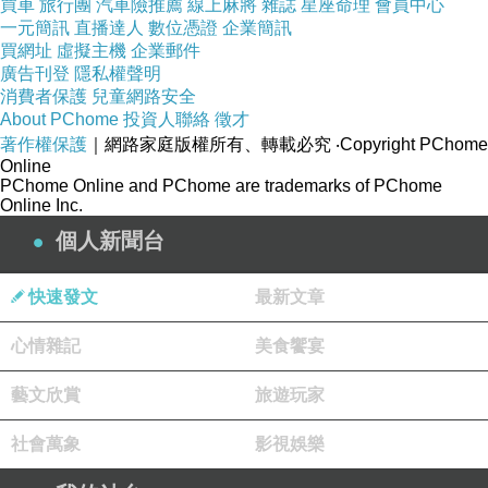
◆內含：大號x8入，中號x8入，抽氣桶x1支
買車
旅行團
汽車險推薦
線上麻將
雜誌
星座命理
會員中心
一元簡訊
直播達人
數位憑證
企業簡訊
買網址
虛擬主機
企業郵件
內容簡介
廣告刊登
隱私權聲明
消費者保護
兒童網路安全
About PChome
投資人聯絡
徵才
《超值16入+抽氣筒》TaiCheng真空壓縮袋加厚版-
著作權保護
｜網路家庭版權所有、轉載必究
‧Copyright PChome
Online
Mx8+Lx8
PChome Online and PChome are trademarks of PChome
Online Inc.
個人新聞台
快速發文
最新文章
心情雜記
美食饗宴
※ 商 品 特 色 ※
藝文欣賞
旅遊玩家
社會萬象
影視娛樂
日常生活中，塞得滿滿的棉被衣服服總佔掉很大空間