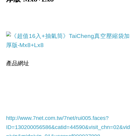
產品網址
http://www.7net.com.tw/7net/rui005.faces?
ID=130200056586&catid=44590
&visit_chn=02&vid