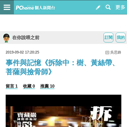
在你說喂之前
訂閱
我的
2019-09-02 17:20:25
吳思鋒
事件與記憶《拆除中：樹、黃絲帶、
菩薩與撿骨師》
留言 1
收藏 0
推薦 10