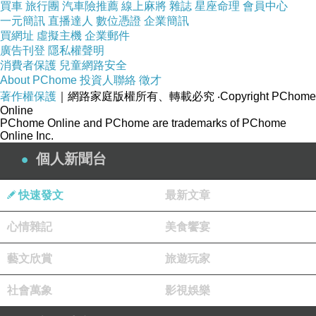
買車
旅行團
汽車險推薦
線上麻將
雜誌
星座命理
會員中心
室內展場，卻反向揭露了形構「想像的集體記憶」的危險與陷阱－－懷
一元簡訊
直播達人
數位憑證
企業簡訊
買網址
虛擬主機
企業郵件
舊與浪漫。
廣告刊登
隱私權聲明
消費者保護
兒童網路安全
About PChome
投資人聯絡
徵才
【補遺】
著作權保護
｜網路家庭版權所有、轉載必究
‧Copyright PChome
發表後再讀，這次的展演比較刻意隱藏反或不反，我說有個很清楚的
Online
PChome Online and PChome are trademarks of PChome
「反」的立場，是過重了。但這不影響我的看法；因為主要不是因為反
Online Inc.
或不反，而是展演與事件的相互依附比較微弱，這部分會讓展演變得像
個人新聞台
各自表述與個體感性的抒發，那到底從這事件出發的展演，還需不需要
快速發文
最新文章
創造公共性的空間呢？因為這微弱的依附關係有時會形成溫情與早發的
懷舊（意思是，事件其實尚未完全結束，我們就開始懷舊）。
心情雜記
美食饗宴
※
刊於表演藝術評論台
2019.9.2
藝文欣賞
旅遊玩家
社會萬象
影視娛樂