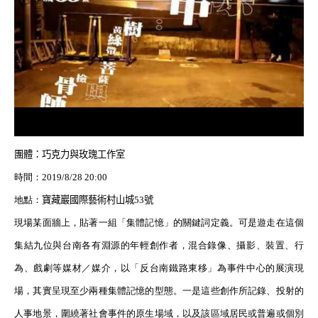
團體：
巧克力與玫瑰工作室
時間：
2019/8/28 20:00
地點：
寶藏巖國際藝術村山城
53
號
現場某面牆上，貼著一組「集體記憶」的關鍵詞定義。可是遊走在這個
集結九位與台南各有淵源的年輕創作者，混合錄像、攝影、裝置、行
為、戲劇等媒材／媒介，以「反台南鐵路東移」為事件中心的展演現
場，其實呈現至少兩種集體記憶的型態。一是這些創作所記錄、投射的
人事地景，圍繞著社會事件的原生場域，以及該區域居民或普遍或個別