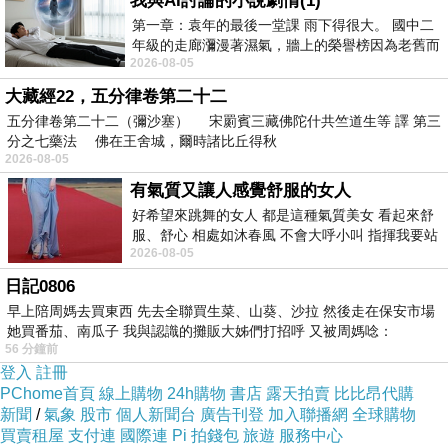
我與AI討論的小說劇情(1)
第一章：袁年的最後一堂課 雨下得很大。 國中二
貼滿日曆，坐在角落一動也不動，像被日常壓得動彈不得，失魂落魄的
年級的走廊瀰漫著濕氣，牆上的榮譽榜因為老舊而
遊魂；李婉寧〈我們在生長，這個城市也是〉躺在一片盆栽土，不斷後
2026-08-05
微微捲起。 堯禹舜站在辦公室外，手
撤與事件的距離，人與城市同歸於塵土。
大藏經22，五分律卷第二十二
五分律卷第二十二（彌沙塞） 宋罽賓三藏佛陀什共竺道生等 譯 第三
可以說，「想像的集體記憶」更是
《
拆除中
》的主旋律，做為社會事件
分之七藥法 佛在王舍城，爾時諸比丘得秋
的「反南鐵東移」則退至創作的背景。雖則如此，現場的展演與該事件
2026-08-05
仍存在著相互依附的關係，事件在展演中的後撤，加上由於其與「反南
有氣質又讓人感覺舒服的女人
好希望來跳舞的女人 都是這種氣質美女 看起來舒
鐵東移」一開始就形成同一向度的認同，因此演變為展演現場流於個體
服、舒心 相處如沐春風 不會大呼小叫 指揮我要站
感性的抒發，不是計算為
1+1+1......
，而是
1=1=1......
。
2026-08-05
哪個位子 妳老幾？？
換句話說，它並沒有重新打開我們對於事件的認識，打開劇場做為公共
日記0806
早上陪周媽去買東西 先去全聯買生菜、山葵、沙拉 然後走在保安市場
領域的可能，卻一開始就與事件的「反」的光譜貼在一起，清楚地相對
她買番茄、南瓜子 我與認識的攤販大姊們打招呼 又被周媽唸：
於支持拆除的另一光譜，反而自我簡化地變成各自表述與抒發的單向度
56 分鐘前
登入
註冊
發聲場域。雖然如此的劇場媒體作用可以反浮淺的大眾媒體與官方說
PChome首頁
線上購物
24h購物
書店
露天拍賣
比比昂代購
法，但不像
《
拆除中
》某些創作曾於南鐵東移的區段展演過，展演可藉
新聞
/
氣象
股市
個人新聞台
廣告刊登
加入聯播網
全球購物
買賣租屋
支付連
國際連
Pi 拍錢包
旅遊
服務中心
著與場所的相互呼應，生成相對飽滿的意義、岔出的想像。在寶藏巖的