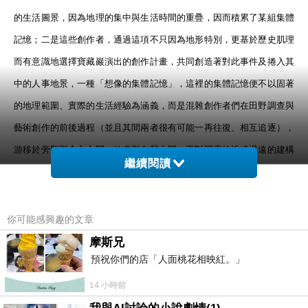
的生活圖景，因為地理的集中與生活時間的重疊，因而積累了某組集體
記憶；二是這些創作者，通過這項不只因為地形特別，更基於歷史肌理
而有意識地選擇寶藏巖演出的創作計畫，共同創造著對此事件及捲入其
中的人事地景，一種「想像的集體記憶」，這裡的集體記憶便不以固著
的地理範圍、實際的生活經驗為涵義，而是混雜創作者們在田野調查與
藝術創作的前後過程（並且其間兩者很有可能一再往復、相互追逐），
游移於旁觀與介入之間、他者與自我之間，不斷調度拉近或退遠的建構
繼續閱讀
式記憶，以及在這項計畫的進行時間之內，集體創作的社群記憶。
就演後與策展人的短暫交流，捲入「反南鐵東移」其中的大部分人，似
乎都已認定不太有翻盤的可能，地方政府也已進行拆遷作業。也就是
你可能感興趣的文章
說，對從去年底開始，陸續走入事件現場的策展人及創作者們來說，
摩斯兄
預祝你們的店「人面桃花相映紅。」
《
拆除中
》面對的並非抗爭中的事件現場，而是趨近後事件的生活現
場；譬如古知典的〈我鋼筋過這裡〉，演的是一個不時騎車到拆除現
14 小時前
場，撿鋼筋去賣的人；陳顥仁〈永晝的房〉把隔間的牆面與自己的身上