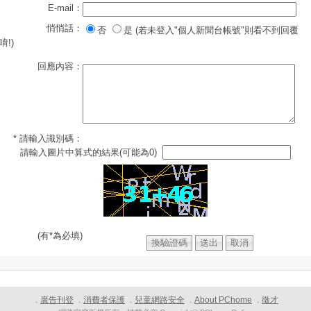
E-mail：
悄悄話：
否
是 (若未登入"個人新聞台帳號"則看不到回覆
唷!)
回應內容：
* 請輸入識別碼：
請輸入圖片中算式的結果(可能為0)
(有*為必填)
廣告刊登
消費者保護
兒童網路安全
About PChome
徵才
．
．
．
．
．