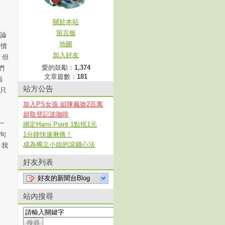
關於本站
留言板
無論
地圖
的憤
加入好友
 但
愛的鼓勵：
1,374
們
文章篇數：
181
指
站方公告
人只
加入PS女孩 組隊瘋搶2百萬
超取登記送咖啡
一
綁定Hami Point 1點抵1元
這句
1分鐘快速揪痛！
成為獨立小姐的滾錢心法
 我
好友列表
好友的新聞台Blog
站內搜尋