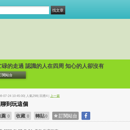
忙碌的走過 認識的人在四周 知心的人卻沒有
訂閱站台
08-07-24 10:45:00| 人氣298| 回應4 |
上一篇
無聊到玩這個
推薦
收藏
轉貼
訂閱站台
0
0
0