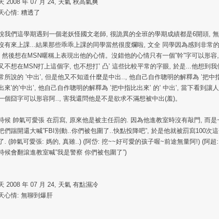
 2008 年 07 月 24, 天氣 秋高氣爽
天心情: 糟透了
說我們這學期遇到一個老妖怪國文老師, 很詭異的全班的學期成績都是6開頭, 
沒有來上課...結果那些乖乖上課的同學當然很度爛啦, 文全 同學因為感到非常
, 然後想在MSN暱稱上表現出他的心情。沒錯他的心情只有一個”幹”字可以形容,
又不想在MSN打上這個字, 也不想打’ 凸’ 這些比較平常的字眼, 於是...他想到我
常所說的 ’中出’, 但是他又不知道什麼是中出.., 他自己自作聰明的解釋為 ’把中
出來’的’中出’, 他自己自作聰明的解釋為 ’把中指比出來’ 的’ 中出’, 當下看到讓
一個囧字可以形容阿.., 害我還問他是不是欲求不滿想被中出(羞)。
時候 帥氣可愛張 在罰寫, 原來他是被主任罰的. 因為他進教室時沒有敲門, 而是
把們踹開還大喊”FBI別動..你們被包圍了..快點投降吧”, 於是他就被罰寫100次
了. (帥氣可愛張: 媽的, 真雖..) (阿岱: 挖~~好可愛的孩子喔~前途無量阿!) (阿超:
時候會翻滾進教室喊”我是警察 你們被包圍了”)
 2008 年 07 月 24, 天氣 有點濕冷
天心情: 無聊到爆肝