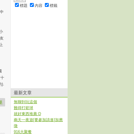
標題
內容
標籤
是中
小
朋友
上
國
有十
).
最新文章
無聊到玩這個
舉
難得打籃球
就好東西推薦:D
兩天一夜遊[要參加請進]加應
徵
916大聚餐