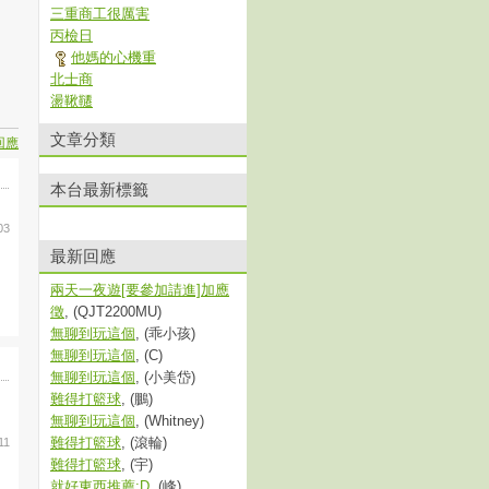
三重商工很厲害
丙檢日
他媽的心機重
北士商
盪鞦韆
文章分類
回應
本台最新標籤
03
最新回應
兩天一夜遊[要參加請進]加應
徵
, (QJT2200MU)
無聊到玩這個
, (乖小孩)
無聊到玩這個
, (C)
無聊到玩這個
, (小美岱)
難得打籃球
, (鵬)
無聊到玩這個
, (Whitney)
難得打籃球
, (滾輪)
11
難得打籃球
, (宇)
就好東西推薦:D
, (峰)