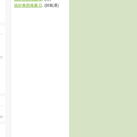
就好東西推薦:D
, (帥氣潘)
27
43