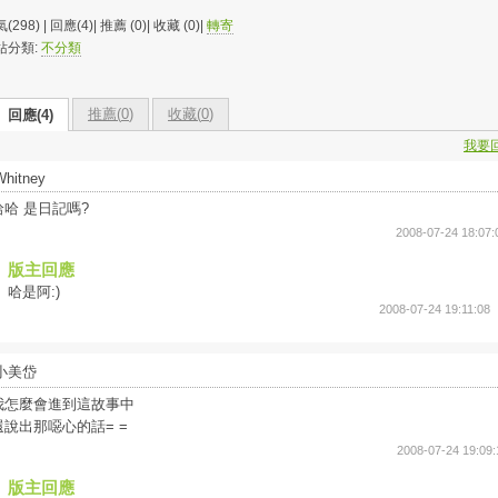
(298) | 回應(4)| 推薦 (
0
)| 收藏 (
0
)|
轉寄
站分類:
不分類
推薦(
0
)
收藏(
0
)
回應(4)
我要
Whitney
哈哈 是日記嗎?
2008-07-24 18:07:
版主回應
哈是阿:)
2008-07-24 19:11:08
小美岱
我怎麼會進到這故事中
還說出那噁心的話= =
2008-07-24 19:09:
版主回應