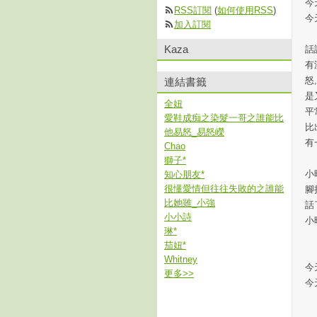
今天
RSS訂閱
(
如何使用RSS
)
今
加入訂閱
Kaza
話
有
怒
連結書籤
是
全妞
平
愛鞋成痴之染髮一哥之誰能比
比
他易怒_易怒嶸
有
Chao
獅子*
小
知心朋友*
很懂愛情但往往失敗的之誰能
腳
比她雖_小強
話
小小詩
小
琳*
茄妞*
Whitney
今天
更多
>>
今