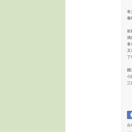
有
毒
前
滴
拿
又
了!
國
小
三
台