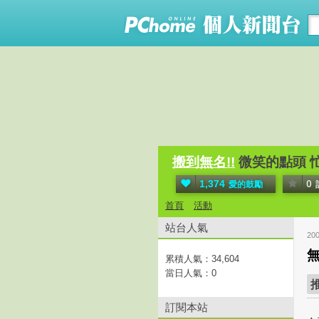
搬到無名!!
微笑的點頭 
1,374
0
愛的鼓勵
首頁
活動
站台人氣
20
累積人氣：
34,604
當日人氣：
0
訂閱本站