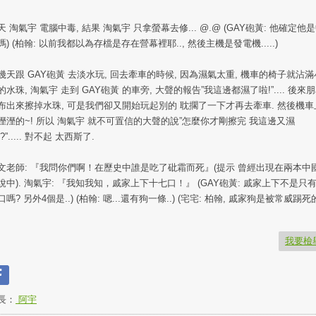
天 淘氣宇 電腦中毒, 結果 淘氣宇 只拿螢幕去修... @.@ (GAY砲黃: 他確定他
嗎) (柏翰: 以前我都以為存檔是存在營幕裡耶.., 然後主機是發電機.....)
幾天跟 GAY砲黃 去淡水玩, 回去牽車的時候, 因為濕氣太重, 機車的椅子就沾滿
的水珠, 淘氣宇 走到 GAY砲黃 的車旁, 大聲的報告”我這邊都濕了啦!”.... 後來
布出來擦掉水珠, 可是我們卻又開始玩起別的 耽擱了一下才再去牽車. 然後機車
溼溼的~! 所以 淘氣宇 就不可置信的大聲的說”怎麼你才剛擦完 我這邊又濕
?”..... 對不起 太西斯了.
文老師: 『我問你們啊！在歷史中誰是吃了砒霜而死』(提示 曾經出現在兩本中
說中). 淘氣宇: 『我知我知，戚家上下十七口！』 (GAY砲黃: 戚家上下不是只
口嗎? 另外4個是..) (柏翰: 嗯...還有狗一條..) (宅宅: 柏翰, 戚家狗是被常威踢死的
我要檢
長：
阿宇