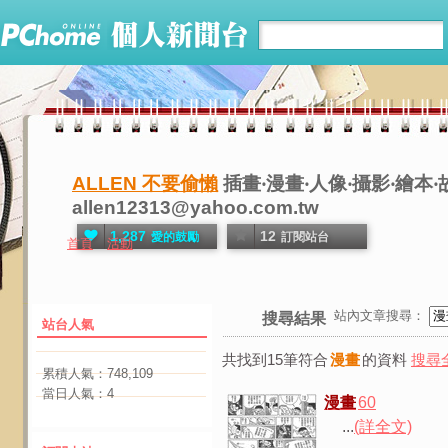
ALLEN 不要偷懶
插畫‧漫畫‧人像‧攝影‧繪
allen12313@yahoo.com.tw
1,287
12
愛的鼓勵
訂閱站台
首頁
活動
站內文章搜尋：
搜尋結果
站台人氣
共找到15筆符合
漫畫
的資料
搜尋
累積人氣：
748,109
當日人氣：
4
漫畫
60
...
(詳全文)