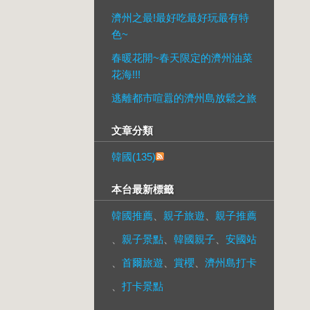
濟州之最!最好吃最好玩最有特
色~
春暖花開~春天限定的濟州油菜
花海!!!
逃離都市喧囂的濟州島放鬆之旅
文章分類
韓國(135)
本台最新標籤
韓國推薦
、
親子旅遊
、
親子推薦
、
親子景點
、
韓國親子
、
安國站
、
首爾旅遊
、
賞櫻
、
濟州島打卡
、
打卡景點