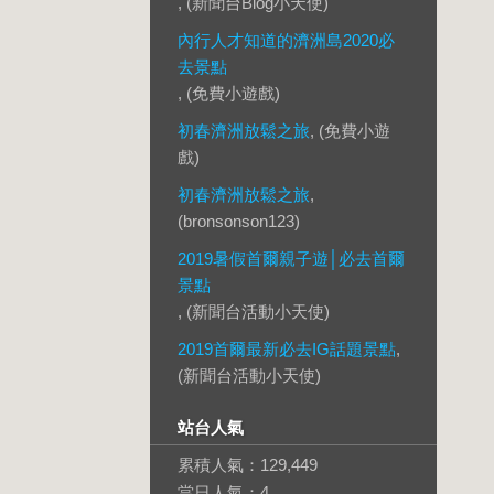
, (新聞台Blog小天使)
內行人才知道的濟洲島2020必
去景點
, (免費小遊戲)
初春濟洲放鬆之旅
, (免費小遊
戲)
初春濟洲放鬆之旅
,
(bronsonson123)
2019暑假首爾親子遊│必去首爾
景點
, (新聞台活動小天使)
2019首爾最新必去IG話題景點
,
(新聞台活動小天使)
站台人氣
累積人氣：
129,449
當日人氣：
4