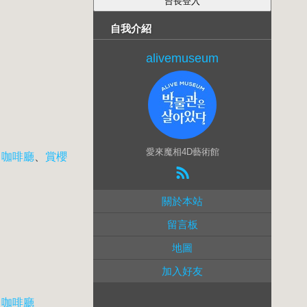
自我介紹
alivemuseum
愛來魔相4D藝術館
、
咖啡廳
、
賞櫻
關於本站
留言板
地圖
加入好友
、
咖啡廳