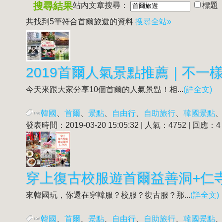
搜尋結果
站內文章搜尋：
標題
共找到5筆符合
首爾旅遊
的資料
搜尋全站»
2019首爾人氣景點推薦｜不一
今天來跟大家分享10個首爾的人氣景點！相...
(詳全文)
韓國
、
首爾
、
景點
、
自由行
、
自助旅行
、
韓國景點
發表時間：2019-03-20 15:05:32 | 人氣：4752 | 回應：4
穿上復古校服遊首爾益善洞+仁
來韓國玩，你還在穿韓服？校服？復古服？那...
(詳全文)
韓國
、
首爾
、
景點
、
自由行
、
自助旅行
、
韓國景點