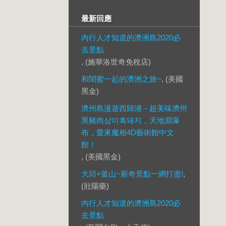
最新回應
內行人才知道的濟洲島2020必
去景點
, (施華洛世奇免稅店)
和閨蜜一起的濟洲之旅~
, (美國
黑金)
濟州島漫遊西歸浦－超美味濟州
黑豬肉삼미흑돼지，天地淵瀑
布，愛來魔相4D藝術館中文
館！
, (美國黑金)
大邱+釜山~新奇景點一網打盡!
,
(壯陽藥)
內行人才知道的濟洲島2020必
去景點