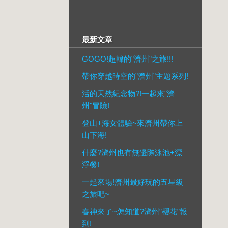
最新文章
GOGO!超韓的”濟州”之旅!!!
帶你穿越時空的”濟州”主題系列!
活的天然紀念物?!一起來"濟
州"冒險!
登山+海女體驗~來濟州帶你上
山下海!
什麼?濟州也有無邊際泳池+漂
浮餐!
一起來場!濟州最好玩的五星級
之旅吧~
春神來了~怎知道?濟州”櫻花”報
到!