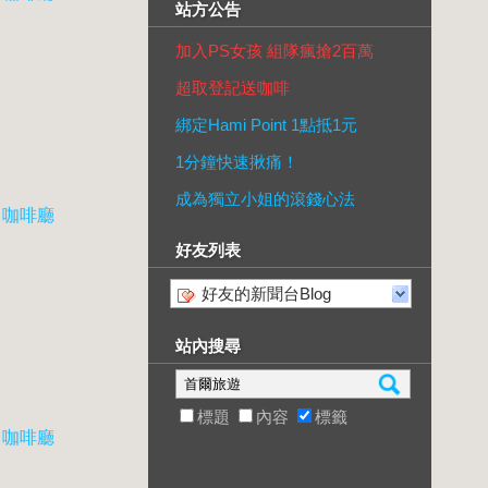
站方公告
加入PS女孩 組隊瘋搶2百萬
超取登記送咖啡
綁定Hami Point 1點抵1元
1分鐘快速揪痛！
成為獨立小姐的滾錢心法
、
咖啡廳
好友列表
好友的新聞台Blog
站內搜尋
標題
內容
標籤
、
咖啡廳