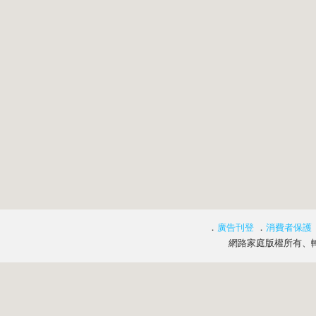
．
廣告刊登
．
消費者保護
網路家庭版權所有、轉載必究 