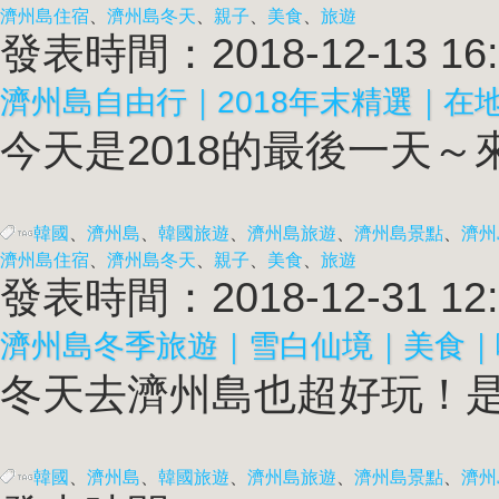
濟州島住宿
、
濟州島冬天
、
親子
、
美食
、
旅遊
發表時間：2018-12-13 16:
濟州島自由行｜2018年末精選｜在
今天是2018的最後一天～來
韓國
、
濟州島
、
韓國旅遊
、
濟州島旅遊
、
濟州島景點
、
濟州
濟州島住宿
、
濟州島冬天
、
親子
、
美食
、
旅遊
發表時間：2018-12-31 12:
濟州島冬季旅遊｜雪白仙境｜美食｜
冬天去濟州島也超好玩！是
韓國
、
濟州島
、
韓國旅遊
、
濟州島旅遊
、
濟州島景點
、
濟州