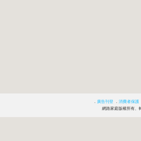
．
廣告刊登
．
消費者保護
網路家庭版權所有、轉載必究 