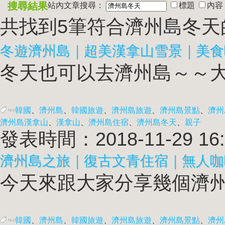
搜尋結果
站內文章搜尋：
標題
內容
共找到5筆符合
濟州島冬天
冬遊濟州島｜超美漢拿山雪景｜美食
冬天也可以去濟州島～～大
韓國
、
濟州島
、
韓國旅遊
、
濟州島旅遊
、
濟州島景點
、
濟州
濟州島漢拿山
、
漢拿山
、
濟州島住宿
、
濟州島冬天
、
親子
發表時間：2018-11-29 16:
濟州島之旅｜復古文青住宿｜無人咖
今天來跟大家分享幾個濟州
韓國
、
濟州島
、
韓國旅遊
、
濟州島旅遊
、
濟州島景點
、
濟州