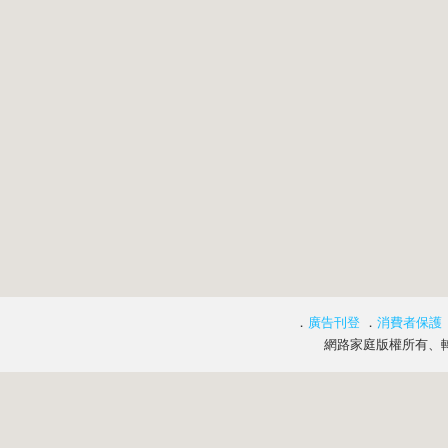
．
廣告刊登
．
消費者保護
網路家庭版權所有、轉載必究 