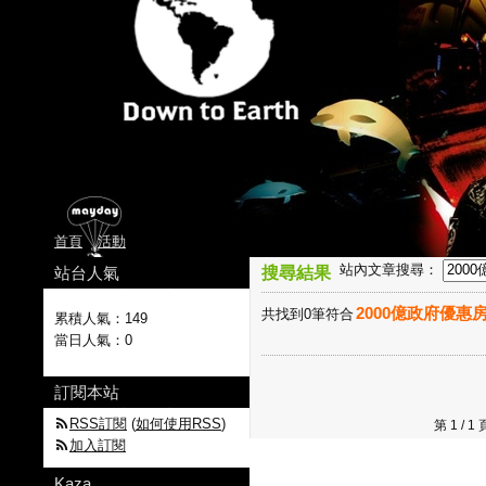
首頁
活動
站內文章搜尋：
站台人氣
搜尋結果
2000億政府優惠
共找到0筆符合
累積人氣：
149
當日人氣：
0
訂閱本站
RSS訂閱
(
如何使用RSS
)
第 1 /
加入訂閱
Kaza