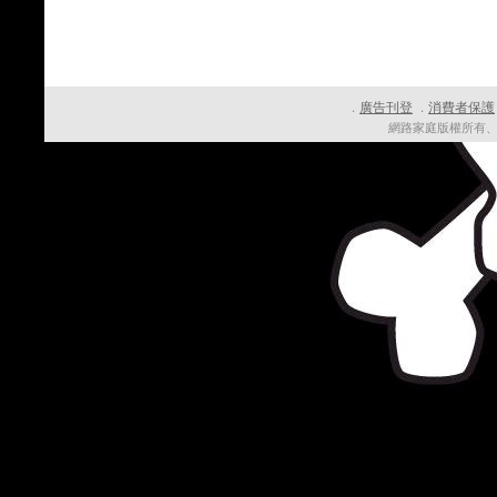
廣告刊登
消費者保護
．
．
網路家庭版權所有、轉載必究