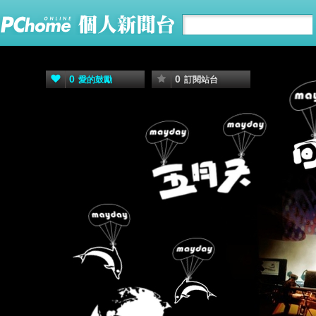
0
0
愛的鼓勵
訂閱站台