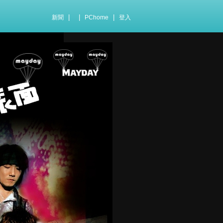
|
|
|
新聞
PChome
登入