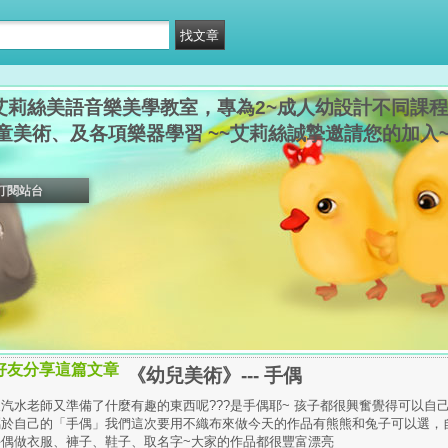
艾莉絲美語音樂美學教室，專為2~成人幼設計不同課程
童美術、及各項樂器學習 ~~艾莉絲誠摯邀請您的加入~
訂閱站台
好友分享這篇文章
《幼兒美術》--- 手偶
汽水老師又準備了什麼有趣的東西呢???是手偶耶~ 孩子都很興奮覺得可以自
屬於自己的「手偶」我們這次要用不織布來做今天的作品有熊熊和兔子可以選，
手偶做衣服、褲子、鞋子、取名字~大家的作品都很豐富漂亮