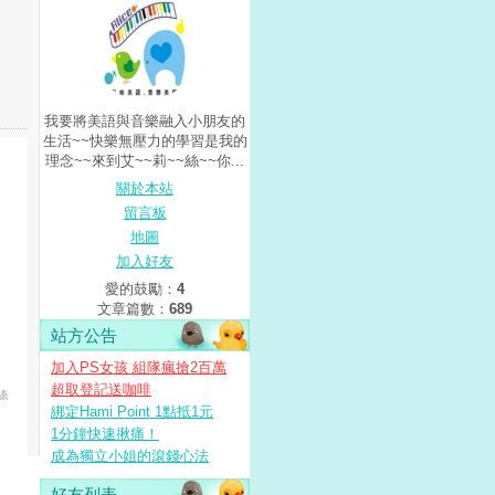
我要將美語與音樂融入小朋友的
生活~~快樂無壓力的學習是我的
理念~~來到艾~~莉~~絲~~你...
關於本站
留言板
地圖
加入好友
愛的鼓勵：
4
文章篇數：
689
站方公告
加入PS女孩 組隊瘋搶2百萬
超取登記送咖啡
絲
綁定Hami Point 1點抵1元
1分鐘快速揪痛！
成為獨立小姐的滾錢心法
好友列表