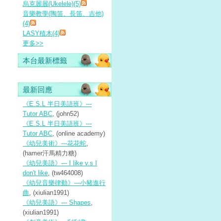
烏克麗麗(Ukelele)(5)
音樂教學(陶笛、長笛、吉他)
(4)
LASY積木(4)
更多
>>
本台最新標籤
最新回應
《E.S.L 半日美語班》---
Tutor ABC
, (john52)
《E.S.L 半日美語班》---
Tutor ABC
, (online academy)
《幼兒美術》---花花蛇
,
(hamer汗馬精力糖)
《幼兒美語》--- I like v.s I
don't like
, (tw464008)
《幼兒音樂律動》---小豬進行
曲
, (xiulian1991)
《幼兒美語》--- Shapes
,
(xiulian1991)