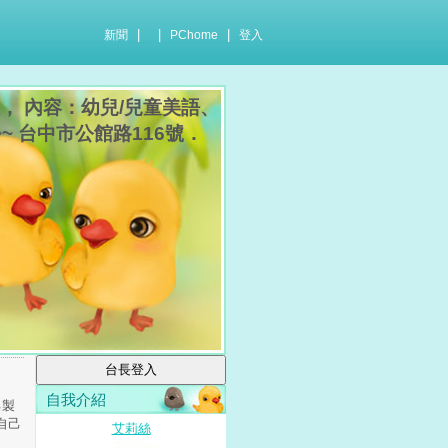
|
|
|
新聞
PChome
登入
， 內容：幼兒/兒童美語、
~ 台中市公館路116號．
自我介紹
己製
自己
艾莉絲