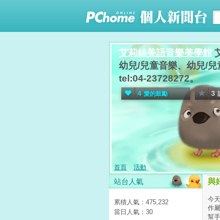
艾莉絲美語音樂美學館
幼兒/兒童音樂、幼兒/兒
tel:04-23728272。
4
3
愛的鼓勵
首頁
活動
站台人氣
與
今天
累積人氣：
475,232
作
當日人氣：
30
幫