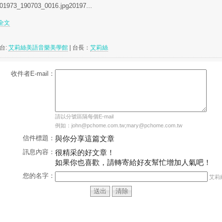
01973_190703_0016.jpg20197...
詳全文
台:
艾莉絲美語音樂美學館
| 台長：
艾莉絲
收件者E-mail：
請以分號區隔每個E-mail
例如：john@pchome.com.tw;mary@pchome.com.tw
信件標題：
與你分享這篇文章
訊息內容：
很精采的好文章！
如果你也喜歡，請轉寄給好友幫忙增加人氣吧！
您的名字：
艾莉