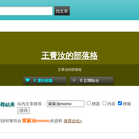
王菁汝的部落格
王菁汝的部落格
0
0
愛的鼓勵
訂閱站台
站內文章搜尋：
標題
內容
標籤
尋結果
紫蘇油momo
找到0筆符合
的資料
搜尋全站»