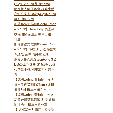
(75gx12入) 紫蘇油momo
網路超人氣優雅食 模範生點
心餅分享包-雞汁(45gx6入) 紫
蘇籽油副作用
部落客強力推薦86hero iPhon
e 6 4.7吋 Hello Kitty 樂園款
絨毛側掀保護套 機車出租一
日遊
部落客強力推薦86hero iPhon
e 6 4.7吋 小鹿班比 透明硬式
保護殼 台中 機車出租店
網友大推ASUS ZenFone 3 Z
E552KL (4G-64G) 5.5吋八核
心智慧手機 機車出租不需本
票
【德國webner葦柏納】極珍
貴王者夜茉莉原精5ml+玫瑰
原液5ml 機車出租在台中
【德國webner葦柏納】永久
花黃金蠟菊賦活液-3+美膚精
油-1 台中機車出租分享
【LANCOME 蘭蔻】超微整