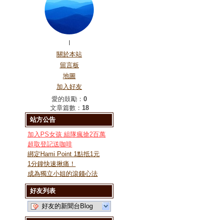
l
關於本站
留言板
地圖
加入好友
愛的鼓勵：
0
文章篇數：
18
站方公告
加入PS女孩 組隊瘋搶2百萬
超取登記送咖啡
綁定Hami Point 1點抵1元
1分鐘快速揪痛！
成為獨立小姐的滾錢心法
好友列表
好友的新聞台Blog