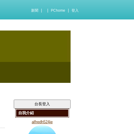
|
|
|
新聞
PChome
登入
自我介紹
alfredh524ie