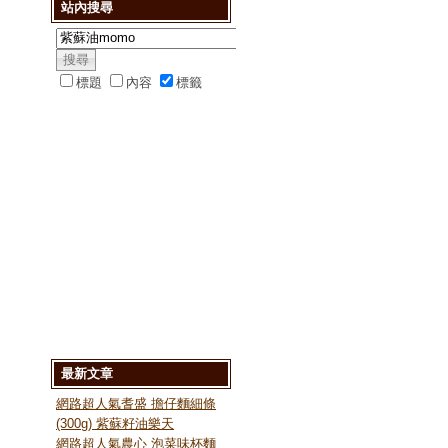
站內搜尋
標題
內容
標籤
最新文章
網路超人氣耆盛 擔仔麵細條
(300g) 紫蘇籽油樂天
網路超人氣農心 泡菜味杯麵