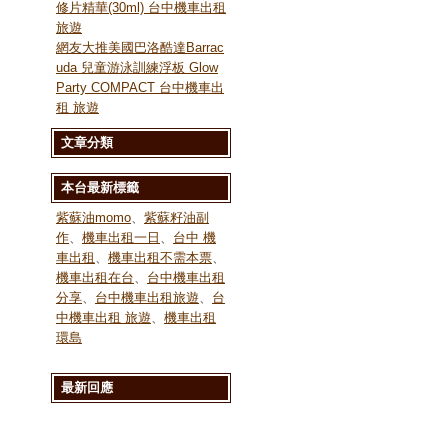
修片精華(30ml) 台中機車出租
旅遊
網友大推美國巴洛酷達Barrac
uda 兒童游泳訓練浮板 Glow
Party COMPACT 台中機車出
租 旅遊
文章分類
本台最新標籤
紫蘇油momo
、
紫蘇籽油副
作
、
機車出租一日
、
台中 機
車出租
、
機車出租不需本票
、
機車出租在台
、
台中機車出租
分享
、
台中機車出租旅遊
、
台
中機車出租 旅遊
、
機車出租
環島
最新回應