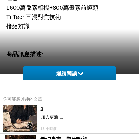
1600萬像素相機+800萬畫素前鏡頭
TriTech三混對焦技術
指紋辨識
商品訊息描述
:
繼續閱讀
你可能感興趣的文章
2
加入更新......
13 小時前