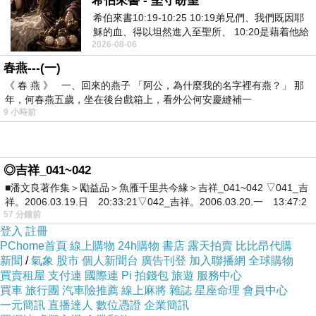
希伯來書 - 堅守盼望
希伯來書10:19-10:25 10:19弟兄們、我們既因耶
穌的血、得以坦然進入至聖所、 10:20是藉着他給
2026-08-06
我們開了一條又新又活的路從幔子經過
春燕---(一)
《 春 燕 》 一、回來的燕子 「阿公，為什麼我的名字裡有燕？」 那
年，何春燕五歲，坐在後台戲箱上，看外公何安慶縫補一
9 小時前
◎吉祥_041~042
■潘文良著作集＞勵益品＞魚雁千里共今緣＞吉祥_041~042 ▽041_吉
祥。2006.03.19.日 20:33:21▽042_吉祥。2006.03.20.一 13:47:2
57 分鐘前
登入
註冊
PChome首頁
線上購物
24h購物
書店
露天拍賣
比比昂代購
新聞
/
氣象
股市
個人新聞台
廣告刊登
加入聯播網
全球購物
買賣租屋
支付連
國際連
Pi 拍錢包
旅遊
服務中心
買車
旅行團
汽車險推薦
線上麻將
雜誌
星座命理
會員中心
一元簡訊
直播達人
數位憑證
企業簡訊