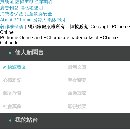
買網址
虛擬主機
企業郵件
廣告刊登
隱私權聲明
消費者保護
兒童網路安全
About PChome
投資人聯絡
徵才
著作權保護
｜網路家庭版權所有、轉載必究
‧Copyright PChome
Online
PChome Online and PChome are trademarks of PChome
Online Inc.
個人新聞台
快速發文
最新文章
心情雜記
美食饗宴
藝文欣賞
旅遊玩家
社會萬象
影視娛樂
我的站台