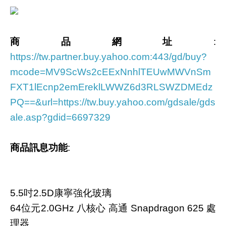
商品網址
:
https://tw.partner.buy.yahoo.com:443/gd/buy?
mcode=MV9ScWs2cEExNnhlTEUwMWVnSm
FXT1lEcnp2emEreklLWWZ6d3RLSWZDMEdz
PQ==&url=https://tw.buy.yahoo.com/gdsale/gds
ale.asp?gdid=6697329
商品訊息功能
:
5.5吋2.5D康寧強化玻璃
64位元2.0GHz 八核心 高通 Snapdragon 625 處
理器