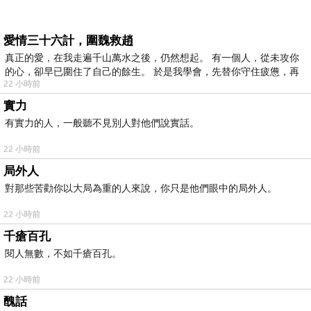
愛情三十六計，圍魏救趙
真正的愛，在我走遍千山萬水之後，仍然想起。 有一個人，從未攻你
的心，卻早已圍住了自己的餘生。 於是我學會，先替你守住疲憊，再
22 小時前
實力
有實力的人，一般聽不見別人對他們說實話。
22 小時前
局外人
對那些苦勸你以大局為重的人來說，你只是他們眼中的局外人。
22 小時前
千瘡百孔
閱人無數，不如千瘡百孔。
22 小時前
醜話