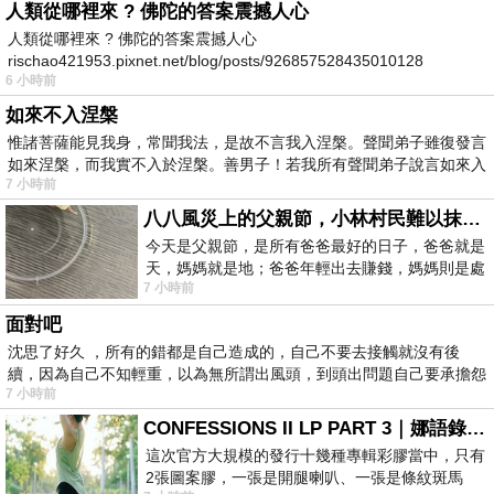
人類從哪裡來 ? 佛陀的答案震撼人心
人類從哪裡來 ? 佛陀的答案震撼人心
rischao421953.pixnet.net/blog/posts/926857528435010128
6 小時前
如來不入涅槃
惟諸菩薩能見我身，常聞我法，是故不言我入涅槃。聲聞弟子雖復發言
如來涅槃，而我實不入於涅槃。善男子！若我所有聲聞弟子說言如來入
7 小時前
八八風災上的父親節，小林村民難以抹滅的痛
今天是父親節，是所有爸爸最好的日子，爸爸就是
天，媽媽就是地；爸爸年輕出去賺錢，媽媽則是處
7 小時前
理家務，職業不分高低貴賤，只有人品才
面對吧
沈思了好久 ，所有的錯都是自己造成的，自己不要去接觸就沒有後
續，因為自己不知輕重，以為無所謂出風頭，到頭出問題自己要承擔怨
7 小時前
不
CONFESSIONS II LP PART 3｜娜語錄II LP PART 3
這次官方大規模的發行十幾種專輯彩膠當中，只有
2張圖案膠，一張是開腿喇叭、一張是條紋斑馬