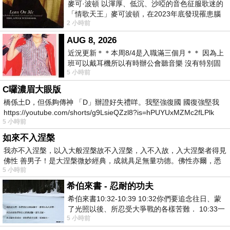
麥可·波頓 以渾厚、低沉、沙啞的音色征服歌迷的
「情歌天王」麥可波頓，在2023年底發現罹患腦
2 小時前
瘤「祈禱早日康復，一切都好」。
AUG 8, 2026
近況更新＊＊本周8/4是入職滿三個月＊＊ 因為上
班可以戴耳機所以有時辦公會聽音樂 沒有特別固
5 小時前
定哪天但就是一周某一天會固定聽'90
C囉濃眉大眼版
橋係土D，但係夠傳神 「D」辦證好失禮咩。我堅強復國 國復強堅我
https://youtube.com/shorts/g9LsieQZzl8?is=hPUYUxMZMc2fLPlk
5 小時前
如來不入涅槃
我亦不入涅槃，以入大般涅槃故不入涅槃，入不入故，入大涅槃者得見
佛性 善男子！是大涅槃微妙經典，成就具足無量功德。佛性亦爾，悉
5 小時前
希伯來書 - 忍耐的功夫
希伯來書10:32-10:39 10:32你們要追念往日、蒙
了光照以後、所忍受大爭戰的各樣苦難． 10:33一
5 小時前
面被毀謗、遭患難、成了戲景、叫眾人