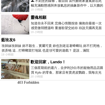
🌊 不刻意的線條，最自由 當代藝術家盧嵐新在此
幅充滿動態感與奔放氣息的抽象新作中，以大膽的
19 小時前
藍色顏料在白色畫布上揮灑、壓印與流淌
靈魂相願
知道你永不回來 悲痛心情難按捺 擁抱你最後一次
感受微弱體溫時 重逢盼望交給祢 祢說天國再見面
19 小時前
此刻忍淚說別離 他日靈魂再
藍玫友6
玫師妹玫師妹 妳不殺生，實屬可貴 妳也別老逗著蟑螂玩 妳不打死牠，
抓弄牠 這...打蟑螂當打地鼠 也是項可愛的遊戲？ 是說，滿院
19 小時前
歡迎回家，Lando！
三個星期前的週六，去伊利沙白市的寵物用品店購
買 Kylo 的零食。那家店有賣虎皮鸚鵡，我每次光
20 小時前
顧都會去看一下。他們偶爾會引進 C