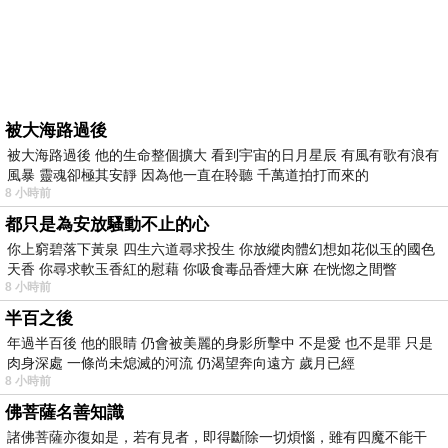
被大海路過後
被大海路過後 他的生命整個擴大 看到宇宙的日月星辰 有風有歌有浪有
風暴 靈魂卻極其安靜 因為他一直在聆聽 千萬道拍打而來的
8 小時前
都只是為安放騷動不止的心
你上窮碧落下黃泉 四生六道尋求投生 你放縱肉體幻想如花似玉的國色
天香 你尋求軟玉香紅的慰藉 你吸食毒品香煙大麻 在恍惚之間瞥
8 小時前
半百之後
年過半百後 他的眼睛 仍會被美麗的身影所擊中 不是愛 也不是罪 只是
肉身深處 一條尚未熄滅的河流 仍渴望奔向遠方 歲月已經
8 小時前
佛菩薩名善知識
諸佛菩薩亦復如是，若有見者，即得斷除一切煩惱，雖有四魔不能干