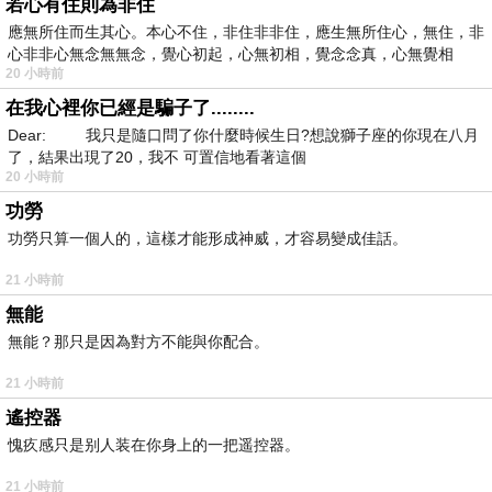
若心有住則為非住
應無所住而生其心。本心不住，非住非非住，應生無所住心，無住，非
心非非心無念無無念，覺心初起，心無初相，覺念念真，心無覺相
20 小時前
在我心裡你已經是騙子了........
Dear: 我只是隨口問了你什麼時候生日?想說獅子座的你現在八月
了，結果出現了20，我不 可置信地看著這個
20 小時前
功勞
功勞只算一個人的，這樣才能形成神威，才容易變成佳話。
21 小時前
無能
無能？那只是因為對方不能與你配合。
21 小時前
遙控器
愧疚感只是别人装在你身上的一把遥控器。
21 小時前