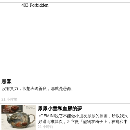
愚蠢
沒有實力，卻想表現善良，那就是愚蠢。
21 小時前
尿尿小童和血尿的夢
↑GEMINI說它不能做小朋友尿尿的插圖，所以我只
好退而求其次，叫它做「寵物在椅子上，神龕和中
21 小時前
年人臉孔」的畫了。 六月底