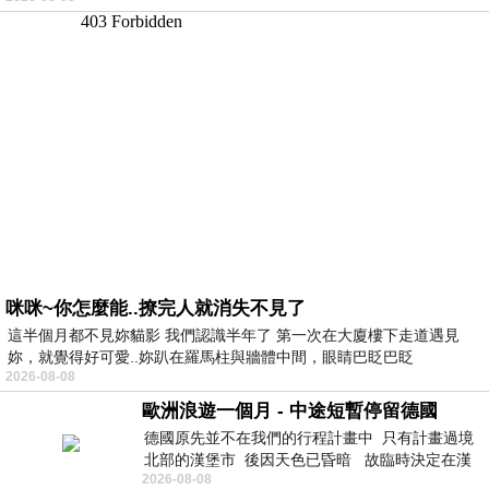
咪咪~你怎麼能..撩完人就消失不見了
這半個月都不見妳貓影 我們認識半年了 第一次在大廈樓下走道遇見
妳，就覺得好可愛..妳趴在羅馬柱與牆體中間，眼睛巴眨巴眨
2026-08-08
歐洲浪遊一個月 - 中途短暫停留德國
德國原先並不在我們的行程計畫中 只有計畫過境
北部的漢堡市 後因天色已昏暗 故臨時決定在漢
2026-08-08
堡市吃晚餐和過夜