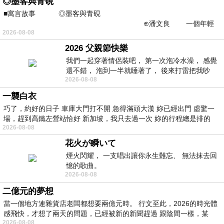
◎墨客與青硯
■寓言故事 ◎墨客與青硯
⊕潘文良 一個年輕
2026-08-08
的墨客，在京城的古玩肆裡
2026 父親節快樂
我們一起穿著情侶裝吧， 第一次泡冷水澡， 感覺
還不錯， 泡到一半就睡著了， 後來打雷把我吵
2026-08-08
醒， 手
一襲白衣
巧了，約好的日子 車庫大門打不開 急得滿頭大漢 妳已經出門 虛驚一
場，趕到高鐵左營站恰好 新加坡，我只去過一次 妳的行程總是排的
2026-08-08
花火が瞬いて
煙火閃耀， 一支唱出讓你永生難忘、 無法抹去回
憶的歌曲。
2026-08-08
二億元的夢想
當一個地方連雜貨店老闆都想要兩億元時。 行文至此，2026的時光體
感飛快，才想了兩天的問題，已經被新的新聞趕過 跟陰間一樣，某
2026-08-08