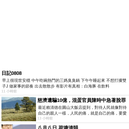
日記0808
早上很現世安穩 中午吃碗熱門的三媽臭臭鍋 下午午睡起來 不想打擾雙
子J 做家事的節奏 出去散散步 有影片有真相：白海豚 在飲料
11 小時前
慈濟遭騙10億，混蛋官員陳時中急著脫罪
最近賴清德在圓山大飯店提到，對待人民就像對待
自己的親人一樣，人民的痛，就是自己的痛，要愛
13 小時前
民如親，說的這麼好聽，實際上根本沒做
八月八日 荷塘清韻