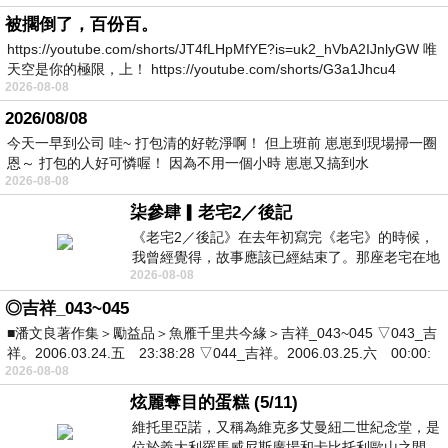
被擱倒了，百份百。
https://youtube.com/shorts/JT4fLHpMfYE?is=uk2_hVbA2IJnlyGW 唯
天空是你的極限，上！ https://youtube.com/shorts/G3a1Jhcu4
2026-08-08
2026/08/08
今天一早到公司 哇~ 打包清的好乾淨啊！ 但上班前 崽崽到現場掃一圈
恩～ 打包的人好可憐喔！ 因為不用一個小時 崽崽又搞到水
2026-08-08
柒參肆▎老宅2／後記
《老宅2／後記》在去年初寫完《老宅》的時候，
我曾經覺得，故事應該已經結束了。那座老宅在地
2026-08-08
震中倒塌，七個人終於離開那片黑暗，
◎吉祥_043~045
■潘文良著作集＞勵益品＞魚雁千里共今緣＞吉祥_043~045 ▽043_吉
祥。2006.03.24.五 23:38:28 ▽044_吉祥。2006.03.25.六 00:00:
2026-08-08
炫麗奪目的蛋糕 (5/11)
維托里亞諾，又稱為維克多艾曼紐二世紀念堂，是
位於義大利羅馬威尼斯廣場和卡比托利歐山之間，