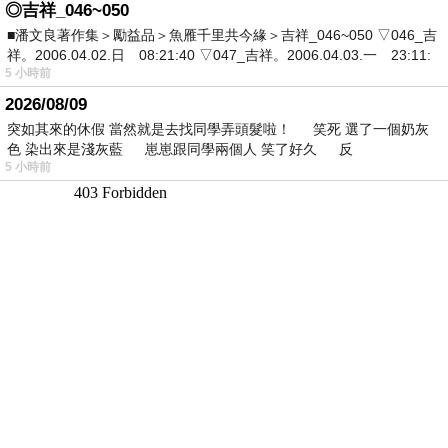
◎吉祥_046~050
■潘文良著作集＞勵益品＞魚雁千里共今緣＞吉祥_046~050 ▽046_吉
祥。2006.04.02.日 08:21:40 ▽047_吉祥。2006.04.03.一 23:11:
5 小時前
2026/08/09
突如其來的休假 當然就是去找同學弄頭髮啦！ 笑死 選了一個奶灰
色 染出來是淺灰藍 崽崽跟同學兩個人 笑了好久 反
5 小時前