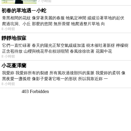
7 小時前
版；目前官網上只剩澳洲商店AU STORE
初春的草地遇ㄧ小蛇
青黑相間的花紋 像穿著美麗的春服 牠氣定神閒 緩緩沿著草地的起伏
爬過坑洞、小丘 那麼的悠閒 無所畏懼 牠爬過整片草地 向
8 小時前
靜靜地假寐
它們一直忙碌著 春天的陽光正幫空氣緩緩加溫 樹木催吐著新枒 檸檬樹
正含苞待放 山櫻與桃花早在枝頭喧鬧 春風徐徐吹著 花園中花
8 小時前
小花蔓澤蘭
我愛妳 我愛妳所有的裂縫 所有風吹過後顫抖的葉脈 我愛妳的柔弱 像
黑夜愛一盞孤燈 像影子愛著它唯一的形狀 所以我靠近妳 一
8 小時前