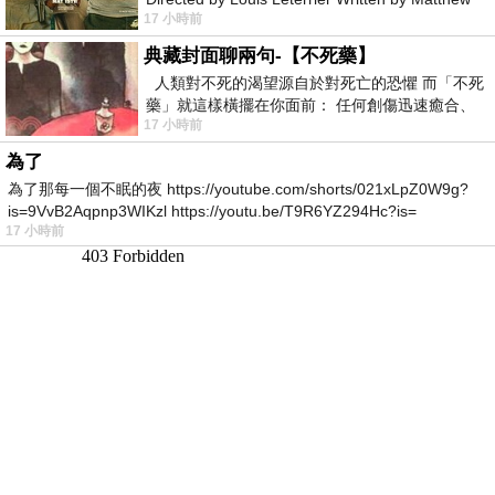
17 小時前
Robinson Starring Greta Lee Wa
典藏封面聊兩句-【不死藥】
人類對不死的渴望源自於對死亡的恐懼 而「不死
藥」就這樣橫擺在你面前： 任何創傷迅速癒合、
17 小時前
停止衰老、痛覺消失…堪
為了
為了那每一個不眠的夜 https://youtube.com/shorts/021xLpZ0W9g?
is=9VvB2Aqpnp3WIKzl https://youtu.be/T9R6YZ294Hc?is=
17 小時前