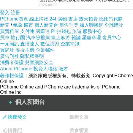
2026-08-08
用以紀念統一義大利統一後的的第一位國
登入
註冊
PChome首頁
線上購物
24h購物
書店
露天拍賣
比比昂代購
新聞
/
氣象
股市
個人新聞台
廣告刊登
加入聯播網
全球購物
買賣租屋
支付連
國際連
Pi 拍錢包
旅遊
服務中心
買車
旅行團
汽車險推薦
線上麻將
雜誌
星座命理
會員中心
一元簡訊
直播達人
數位憑證
企業簡訊
買網址
虛擬主機
企業郵件
廣告刊登
隱私權聲明
消費者保護
兒童網路安全
About PChome
投資人聯絡
徵才
著作權保護
｜網路家庭版權所有、轉載必究
‧Copyright PChome
Online
PChome Online and PChome are trademarks of PChome
Online Inc.
個人新聞台
快速發文
最新文章
心情雜記
美食饗宴