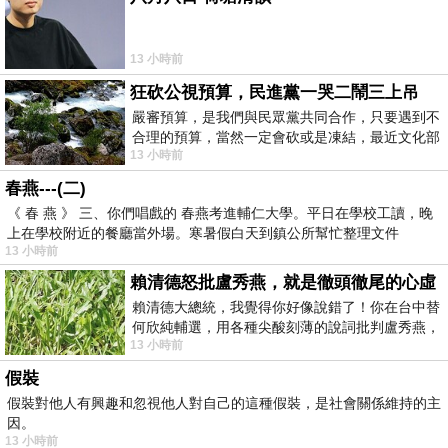
13 小時前
狂砍公視預算，民進黨一哭二鬧三上吊
嚴審預算，是我們與民眾黨共同合作，只要遇到不
合理的預算，當然一定會砍或是凍結，最近文化部
13 小時前
要編列公視和Taiwan plus預算，在110年
春燕---(二)
《 春 燕 》 三、你們唱戲的 春燕考進輔仁大學。平日在學校工讀，晚
上在學校附近的餐廳當外場。寒暑假白天到鎮公所幫忙整理文件
13 小時前
賴清德怒批盧秀燕，就是徹頭徹尾的心虛
賴清德大總統，我覺得你好像說錯了！你在台中替
何欣純輔選，用各種尖酸刻薄的說詞批判盧秀燕，
13 小時前
罵她施政滿意度輸給陳其邁，甚至還說盧
假裝
假裝對他人有興趣和忽視他人對自己的這種假裝，是社會關係維持的主
因。
13 小時前