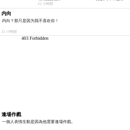
21 小時前
耳機評語：非常有特色，值得喜愛美型工
内向
内向？那只是因为我不喜欢你！
21 小時前
逢場作戲
一個人表情生動是因為他需要逢場作戲。