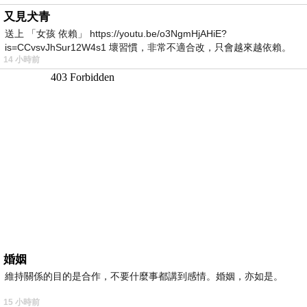
又見犬青
送上 「女孩 依賴」 https://youtu.be/o3NgmHjAHiE?
is=CCvsvJhSur12W4s1 壞習慣，非常不適合改，只會越來越依賴。
14 小時前
我害怕的
婚姻
維持關係的目的是合作，不要什麼事都講到感情。婚姻，亦如是。
15 小時前