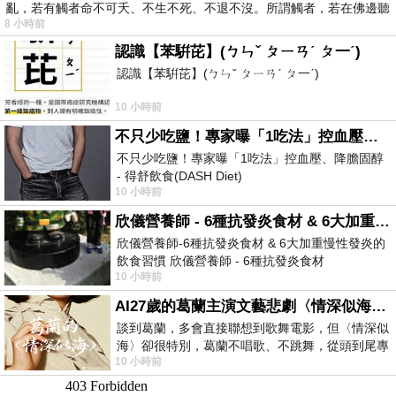
亂，若有觸者命不可夭、不生不死、不退不沒。所謂觸者，若在佛邊聽
8 小時前
受
認識【苯騈芘】(ㄅㄣˇ ㄆㄧㄢˊ ㄆ一ˊ)
認識【苯騈芘】(ㄅㄣˇ ㄆㄧㄢˊ ㄆ一ˊ)
10 小時前
不只少吃鹽！專家曝「1吃法」控血壓、降膽固醇 - 得舒飲食(DASH Diet)
不只少吃鹽！專家曝「1吃法」控血壓、降膽固醇
- 得舒飲食(DASH Diet)
10 小時前
https://www.facebook.com/dietitiansophia/posts/p
欣儀營養師 - 6種抗發炎食材 & 6大加重慢性發炎的飲食習慣
欣儀營養師-6種抗發炎食材 & 6大加重慢性發炎的
飲食習慣 欣儀營養師 - 6種抗發炎食材
10 小時前
https://www.facebook.com/photo/?fbid=147
AI27歲的葛蘭主演文藝悲劇〈情深似海〉 #戀上老電影 #葛蘭 #粟子
談到葛蘭，多會直接聯想到歌舞電影，但〈情深似
海〉卻很特別，葛蘭不唱歌、不跳舞，從頭到尾專
10 小時前
心演戲。拍攝期間，經常工作超過12個鐘