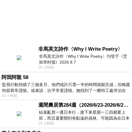
非馬英文詩作〈Why I Write Poetry〉
非馬英文詩作〈Why I Write Poetry〉刊登于《芝
加哥时报》2026.8.7
20 小時前
阿我阿龍 58
監視行動持續了三個多月。他們或許只需一半的時間就能完成，但梅麗
特卻異常謹慎。或者說，比平常更謹慎。她找到了一艘特工處停泊在
20 小時前
週間農居第284週（2026/6/23-2026/6/24) 夏至 金黃稻浪洋溢豐收喜悅
結束亂買一通日本行，接下來星期一三四都要上
班，而且還要開到有點遠的員林。可能因為在日本
20 小時前
花不少錢，星期一出門上班時，心裡沒有一