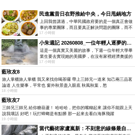
民進黨昔日在野推給中央，今日甩鍋地方
上回我曾講過，中華民國政府要的是一個真正會做
事的專業團隊，而且要真正解決問題的團隊，而不
17 小時前
是只會到處甩鍋的雙標團隊，最近民進黨
小朱週記 20260808_一位年輕人逐夢的真實故事
這是一個真實又美麗的故事，下週一位年輕大學畢
業生要去實現她的美國夢，在沒有家裡經濟奧援的
17 小時前
情況下，靠著自我努力工作累積出國基
藍玫友8
旅人掌櫃旅人掌櫃 我又來找你喝茶囉 帶上三師兄一道來 知己兩三品茗
論道 人生樂事，平常也 窗外秋景盡入眼底 秋風秋葉，愁
18 小時前
藍玫友7
三師兄三師兄 給你糖葫蘆！ 哈哈哈，把你的嘴糊起來 讓你不能跟上天
說我壞話 好吧！玩打蟑螂是有點髒 那一起來去看白海豚飛躍
19 小時前
當代藝術家盧嵐新：不刻意的線條最自由，讓色彩流動、筆觸自己說話