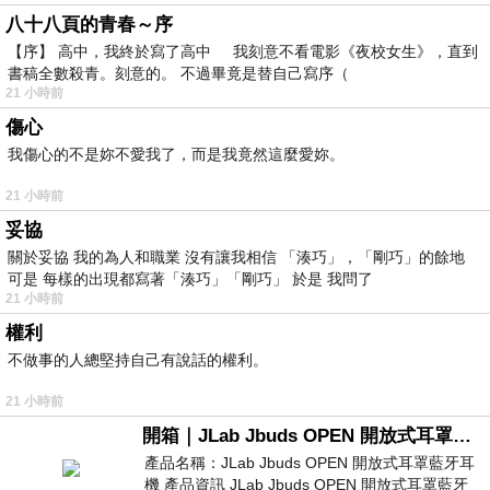
八十八頁的青春～序
【序】 高中，我終於寫了高中 我刻意不看電影《夜校女生》，直到
書稿全數殺青。刻意的。 不過畢竟是替自己寫序（
21 小時前
傷心
我傷心的不是妳不愛我了，而是我竟然這麼愛妳。
21 小時前
妥協
關於妥協 我的為人和職業 沒有讓我相信 「湊巧」，「剛巧」的餘地
可是 每樣的出現都寫著「湊巧」「剛巧」 於是 我問了
21 小時前
權利
不做事的人總堅持自己有說話的權利。
21 小時前
開箱｜JLab Jbuds OPEN 開放式耳罩藍牙耳機 - 設計美學，輕巧、透氣、環境音全物理達成！
產品名稱：JLab Jbuds OPEN 開放式耳罩藍牙耳
機 產品資訊 JLab Jbuds OPEN 開放式耳罩藍牙