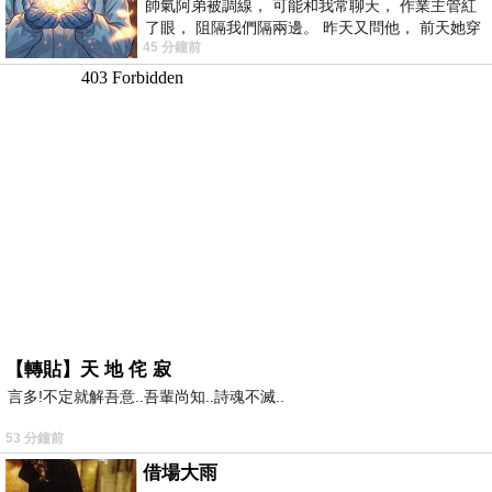
帥氣阿弟被調線， 可能和我常聊天， 作業主管紅
了眼， 阻隔我們隔兩邊。 昨天又問他， 前天她穿
45 分鐘前
什麼顏色衣服， 不經
【轉貼】天 地 侘 寂
言多!不定就解吾意..吾輩尚知..詩魂不滅..
53 分鐘前
借場大雨