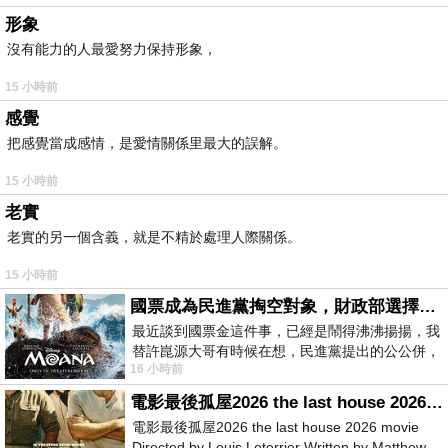
形象
沒有能力的人最愛努力保持形象，
15 小時前
感覺
把感覺當成感情，是愛情關係里最大的誤解。
15 小時前
老實
老實的另一個含義，就是不精於處理人際關係。
15 小時前
國票成為民進黨掏空對象，財政部選擇性失憶
最近談到國票金這件事，已經是鬧得沸沸揚揚，我
替許崑源大哥有時候在想，民進黨提出的公公併，
16 小時前
其實就是想要國庫通黨庫，鬧出最大的醜
電影最後孤屋2026 the last house 2026 movie
電影最後孤屋2026 the last house 2026 movie
Directed by Louis Leterrier Written by Matthew