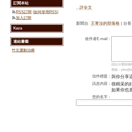
訂閱本站
...詳全文
RSS訂閱
(
如何使用RSS
)
加入訂閱
新聞台:
王菁汝的部落格
| 台
Kaza
收件者E-mail：
連結書籤
竹北運動治療
請以分號區隔每個
例如：john@pc
信件標題：
與你分享
訊息內容：
很精采的
如果你也
您的名字：