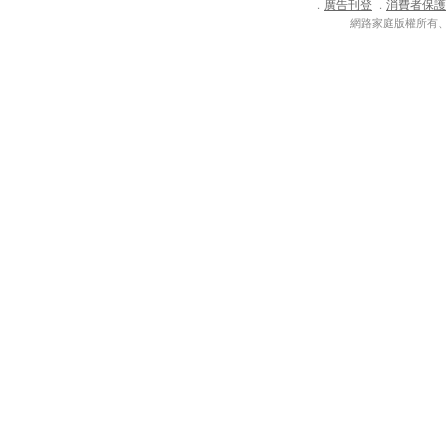
廣告刊登
消費者保護
．
．
網路家庭版權所有、轉載必究