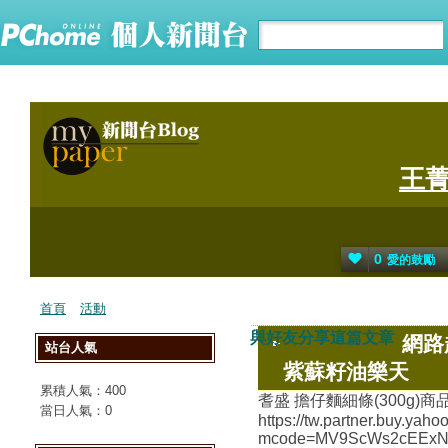
王
0
愛的鼓勵
首頁
活動
與好友分享這篇文章
網路
站台人氣
紫蘇籽油樂天
累積人氣：
400
耆盛 擔仔麵細條(300g)商
當日人氣：
0
https://tw.partner.buy.yah
mcode=MV9ScWs2cEExN