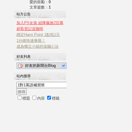
愛的鼓勵：
0
文章篇數：
1
站方公告
加入PS女孩 組隊瘋搶2百萬
超取登記送咖啡
綁定Hami Point 1點抵1元
1分鐘快速揪痛！
成為獨立小姐的滾錢心法
好友列表
好友的新聞台Blog
站內搜尋
標題
內容
標籤