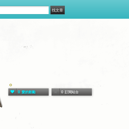
0
0
愛的鼓勵
訂閱站台