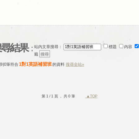
搜尋結果
站內文章搜尋：
標題
內容
籤
1對1英語補習班
到0筆符合
的資料
搜尋全站»
第 1 / 1 頁 ， 共 0 筆
▲TOP