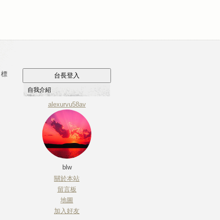
標
自我介紹
alexurvu58av
blw
關於本站
留言板
地圖
加入好友