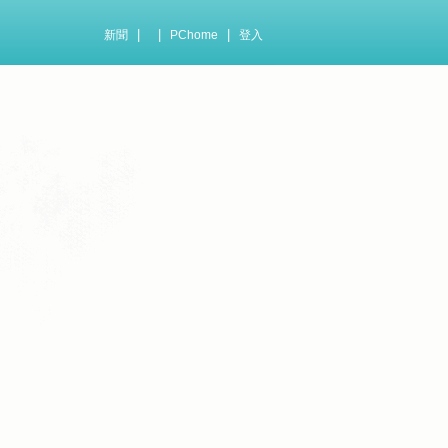
|
|
|
新聞
PChome
登入