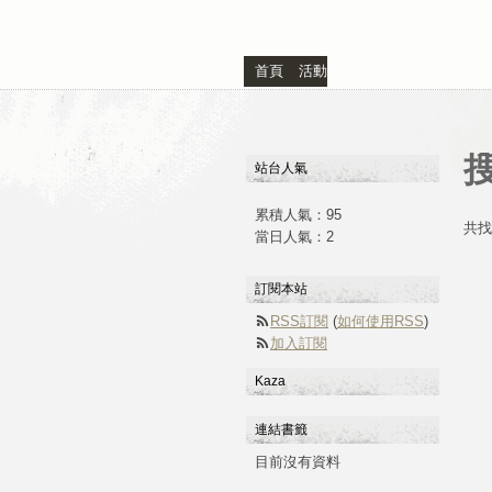
首頁
活動
站台人氣
累積人氣：
95
共找
當日人氣：
2
訂閱本站
RSS訂閱
(
如何使用RSS
)
加入訂閱
Kaza
連結書籤
目前沒有資料