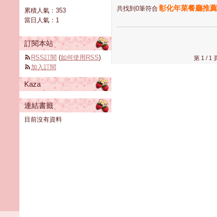
彰化年菜餐廳推薦
共找到0筆符合
累積人氣：
353
當日人氣：
1
訂閱本站
RSS訂閱
(
如何使用RSS
)
第 1 /
加入訂閱
Kaza
連結書籤
目前沒有資料