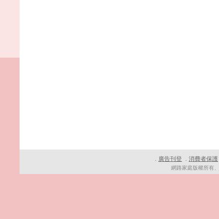
廣告刊登
消費者保護
．
．
網路家庭版權所有、轉載必究