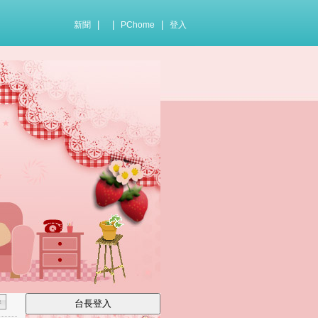
|
|
|
新聞
PChome
登入