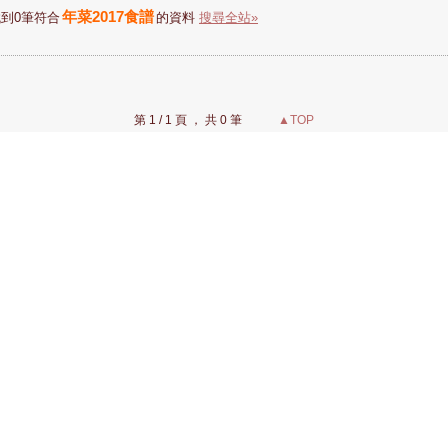
年菜2017食譜
到0筆符合
的資料
搜尋全站»
第 1 / 1 頁 ， 共 0 筆
▲TOP