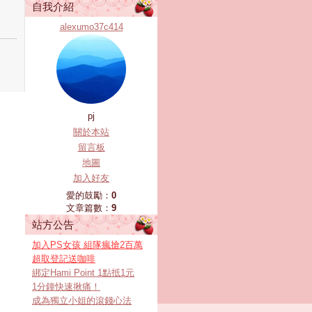
自我介紹
alexumo37c414
pj
關於本站
留言板
地圖
加入好友
愛的鼓勵：
0
文章篇數：
9
站方公告
加入PS女孩 組隊瘋搶2百萬
超取登記送咖啡
綁定Hami Point 1點抵1元
1分鐘快速揪痛！
成為獨立小姐的滾錢心法