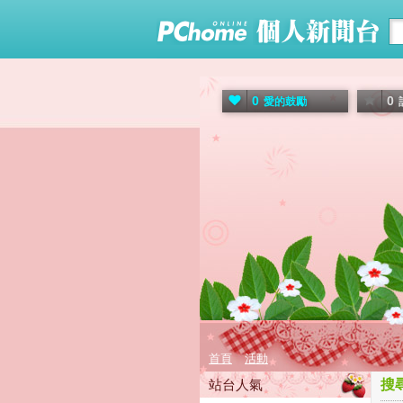
0
0
愛的鼓勵
首頁
活動
站台人氣
搜