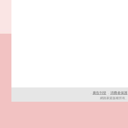
廣告刊登
消費者保護
．
．
網路家庭版權所有、轉載必究