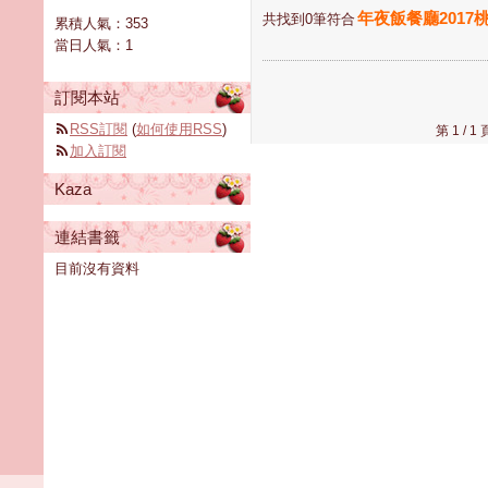
年夜飯餐廳2017
共找到0筆符合
累積人氣：
353
當日人氣：
1
訂閱本站
RSS訂閱
(
如何使用RSS
)
第 1 /
加入訂閱
Kaza
連結書籤
目前沒有資料