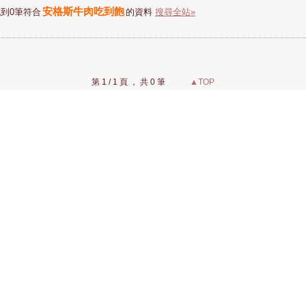
安格斯牛肉吃到飽
到0筆符合
的資料
搜尋全站»
第 1 / 1 頁 ， 共 0 筆
▲TOP