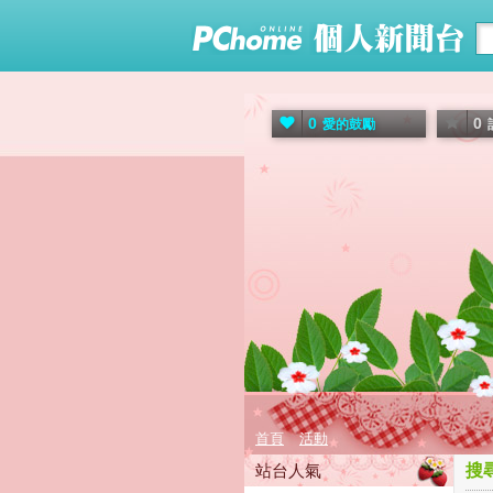
0
0
愛的鼓勵
首頁
活動
站台人氣
搜