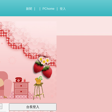
|
|
|
新聞
PChome
登入