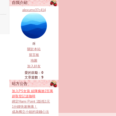
自我介紹
alexumo37c414
pj
關於本站
留言板
地圖
加入好友
愛的鼓勵：
0
文章篇數：
9
站方公告
加入PS女孩 組隊瘋搶2百萬
超取登記送咖啡
綁定Hami Point 1點抵1元
1分鐘快速揪痛！
成為獨立小姐的滾錢心法