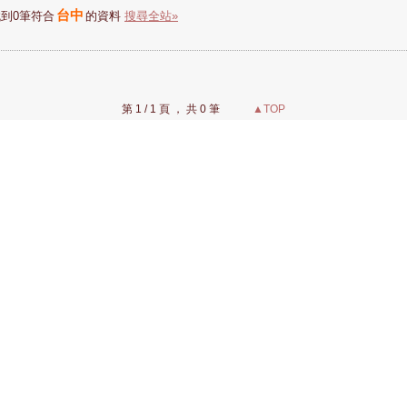
台中
到0筆符合
的資料
搜尋全站»
第 1 / 1 頁 ， 共 0 筆
▲TOP