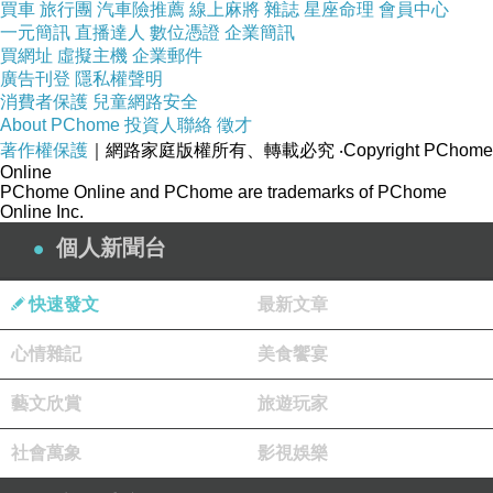
買車
旅行團
汽車險推薦
線上麻將
雜誌
星座命理
會員中心
現這2張圖案竟然不同，讓他PO文下標「美國的
一元簡訊
直播達人
數位憑證
企業簡訊
買網址
虛擬主機
企業郵件
限制太嚴格了」，更在內文表示「這點事情就算
廣告刊登
隱私權聲明
了吧」。原來其中日本版本的「治療之神」狄安
消費者保護
兒童網路安全
About PChome
投資人聯絡
徵才
克特，是一位頂著綠色頭髮、手拿型似十字架的
著作權保護
｜網路家庭版權所有、轉載必究
‧Copyright PChome
法具並身著當今流行的「一字領」，露出香肩的
Online
PChome Online and PChome are trademarks of PChome
人物；而美國版的「治療之神」狄安克特，除了
Online Inc.
把手拿型似十字架的法具改成「發光球體」外，
個人新聞台
還把能露出香肩的「一字領」改成神似「嫦娥奔
月」的上衣，包得緊緊的。此比對圖一PO出，引
快速發文
最新文章
來不少日本網友表示「笑了」、「誰會對這樣的
心情雜記
美食饗宴
東西興奮阿？」、「應該是不想看到大媽的乳溝
吧...」及「美版的表情看起來好像有什麼企圖」
藝文欣賞
旅遊玩家
等留言，但也有網友表示，覺得美版的圖畫看起
社會萬象
影視娛樂
來更好。相關連結請見：美國的限制太嚴格了