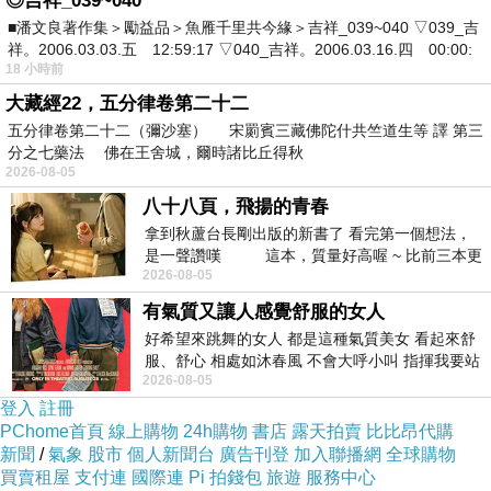
◎吉祥_039~040
柯爸與柯媽從柯文哲宣布參選台北市長到現在就
■潘文良著作集＞勵益品＞魚雁千里共今緣＞吉祥_039~040 ▽039_吉
祥。2006.03.03.五 12:59:17 ▽040_吉祥。2006.03.16.四 00:00:
任，一路上也被媒體緊迫盯人、
年菜訂購 高雄
放
18 小時前
大檢視，有時還得出面為兒子說的驚人之語緩
大藏經22，五分律卷第二十二
頰，原本平靜的生活可以說全部亂了方寸。但天
五分律卷第二十二（彌沙塞） 宋罽賓三藏佛陀什共竺道生等 譯 第三
分之七藥法 佛在王舍城，爾時諸比丘得秋
下父母心除了力挺兒子，也期許柯文哲不要辜負
2026-08-05
選民的期望。
八十八頁，飛揚的青春
拿到秋蘆台長剛出版的新書了 看完第一個想法，
日版（左）、美版（右）「治療之神」狄安克特
是一聲讚嘆 這本，質量好高喔 ~ 比前三本更
2026-08-05
勝一
比對圖。（組合圖，圖擷自2CH）
有氣質又讓人感覺舒服的女人
好希望來跳舞的女人 都是這種氣質美女 看起來舒
2017-01-0521:31
服、舒心 相處如沐春風 不會大呼小叫 指揮我要站
2026-08-05
哪個位子 妳老幾？？
登入
註冊
〔即時新聞／綜合報導〕有日本網友在日本論壇
PChome首頁
線上購物
24h購物
書店
露天拍賣
比比昂代購
《2CH》上貼了2張版本不同的「遊戲王」卡
新聞
/
氣象
股市
個人新聞台
廣告刊登
加入聯播網
全球購物
買賣租屋
支付連
國際連
Pi 拍錢包
旅遊
服務中心
「治療之神」狄安克特，但眼尖的日本網友卻發