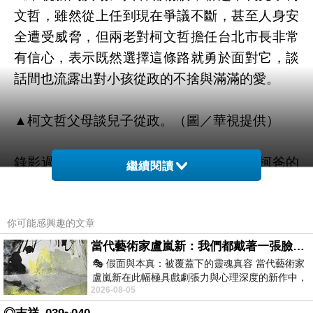
文哲，雖然從上任到現在爭議不斷，甚至人身安
全遭受威脅，但兩老對柯文哲擔任台北市長非常
有信心，表示既然選擇這條路就勇於面對它，談
話間也流露出對小孩從政的不捨與滿滿的愛。
▲柯文哲父母談兒子從政。（圖／華視提供）
錄影過程中，主持人楊月娥提到二二八對柯爸的
繼續閱讀
影響，讓一旁的柯媽再度傷心掉淚，貼心的柯爸
在來賓遞上面紙之前，就從自
北縣年菜外送
己口
你可能感興趣的文章
袋掏出手帕給她擦拭。楊月娥為了緩和現場哀傷
的氣氛，開起柯爸玩笑說：「受日式教育的男人
當代藝術家盧嵐新：我們都戴著一張臉，可真正的自己，總藏在那些被塗抹、被覆蓋的痕跡裡
🎭 假面與本真：被覆蓋下的靈魂真容 當代藝術家
雖然常臭臉迎人，但其實是暖男，貼心得很！」
盧嵐新在此幅極具戲劇張力與心理深度的新作中，
這時柯爸才靦腆的笑了出來。?
2026-08-05
運用質感豐富的紙材肌理、墨痕與大膽的