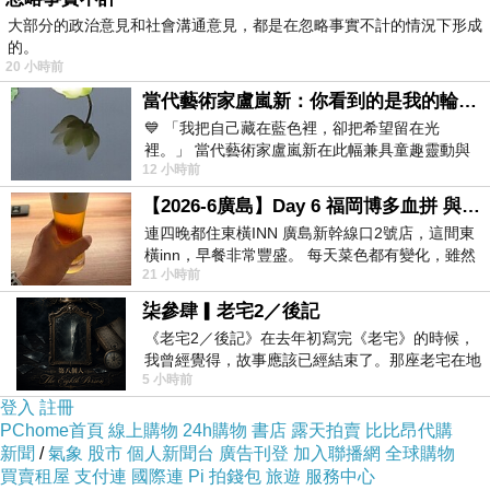
大部分的政治意見和社會溝通意見，都是在忽略事實不計的情況下形成
的。
詹詠然於鄭潔第二盤有所反彈，一度取得5-3領
20 小時前
先，不過美國組合先保住發球局，再破掉鄭潔發
當代藝術家盧嵐新：你看到的是我的輪廓，還是你的故事？——藏在藍色裡的希望與光
球局來到5-5，接著雙方又纏鬥到6-6進入搶七。
💙 「我把自己藏在藍色裡，卻把希望留在光
裡。」 當代藝術家盧嵐新在此幅兼具童趣靈動與
12 小時前
抽象韻味的新作中，用湛藍的羽翼般色塊包覆著
搶七詹詠然、鄭潔一度被打到1-4落後，但連下3
【2026-6廣島】Day 6 福岡博多血拼 與機場接送少年司機深夜對談
分追平，跟著又來到5-5，跟著鄭潔擊球出界被逼
連四晚都住東橫INN 廣島新幹線口2號店，這間東
橫inn，早餐非常豐盛。 每天菜色都有變化，雖然
出賽末點，桑德絲底線抽球得手終結比賽。
21 小時前
看到工作人員拿出料理包加熱，但
柒參肆▎老宅2／後記
詹詠然賽後也感謝搭檔鄭潔，表示這是自己第三
《老宅2／後記》在去年初寫完《老宅》的時候，
次來到大滿貫女雙決賽，希望下次能真正成為贏
我曾經覺得，故事應該已經結束了。那座老宅在地
5 小時前
震中倒塌，七個人終於離開那片黑暗，
家。
登入
註冊
PChome首頁
線上購物
24h購物
書店
露天拍賣
比比昂代購
新聞
>>>接收更多精彩賽事，歡迎加入《ETtoday運
/
氣象
股市
個人新聞台
廣告刊登
加入聯播網
全球購物
買賣租屋
支付連
國際連
Pi 拍錢包
旅遊
服務中心
動雲》粉絲團