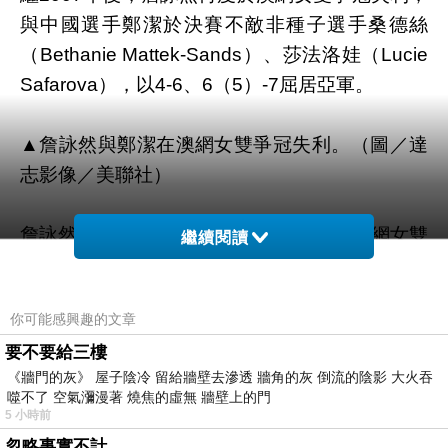
與中國選手鄭潔於決賽不敵非種子選手桑德絲
（Bethanie Mattek-Sands）、莎法洛娃（Lucie
Safarova），以4-6、6（5）-7屈居亞軍。
▲詹詠然與鄭潔在澳網女雙爭冠失利。（圖／達
志影像／美聯社）
詹詠然與莊佳容曾於2007年闖進澳網與美網女雙
繼續閱讀
決賽，生涯第三度打進大滿貫女雙冠軍戰，仍與
冠軍失之交臂。
板橋年夜飯餐廳
年菜外賣餐廳
你可能感興趣的文章
2017年菜宅配推薦
要不要給三樓
《牆門的灰》 屋子陰冷 留給牆壁去滲透 牆角的灰 倒流的陰影 大火吞
第一盤雙方一度纏鬥到4-4，詹詠然發球局面臨2
噬不了 空氣瀰漫著 燒焦的虛無 牆壁上的門
個破發點
除夕2017
危機，被莎法洛娃反拍逮中陷
5 小時前
於4-5落後，第10局未能擋下對手局點而丟盤。
忽略事實不計