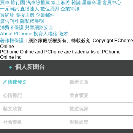
買車
旅行團
汽車險推薦
線上麻將
雜誌
星座命理
會員中心
一元簡訊
直播達人
數位憑證
企業簡訊
買網址
虛擬主機
企業郵件
★圖片為版權照片，由達志影像供《ETtoday東
廣告刊登
隱私權聲明
森新聞雲》專用，任何網站、報刊、電視台未經
消費者保護
兒童網路安全
About PChome
投資人聯絡
徵才
達志影像許可，不得部分或全部轉載！
桃園年菜
著作權保護
｜網路家庭版權所有、轉載必究
‧Copyright PChome
外送
Online
PChome Online and PChome are trademarks of PChome
Online Inc.
個人新聞台
2017-01-0509:02
快速發文
最新文章
心情雜記
美食饗宴
〔即時新聞／綜合報導〕台北股市今天開盤下跌
4.4點，跌幅0.05％，報9282.56點，成交金額為
藝文欣賞
旅遊玩家
6.07億元。
社會萬象
影視娛樂