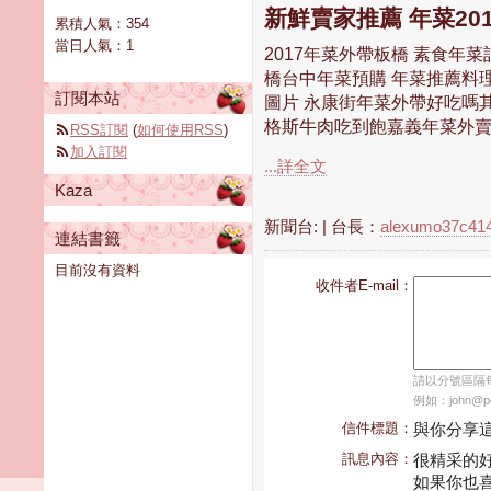
新鮮賣家推薦 年菜20
累積人氣：
354
當日人氣：
1
2017年菜外帶板橋 素食年菜
橋台中年菜預購 年菜推薦料
訂閱本站
圖片 永康街年菜外帶好吃嗎其
格斯牛肉吃到飽嘉義年菜外賣 .
RSS訂閱
(
如何使用RSS
)
加入訂閱
...詳全文
Kaza
新聞台:
| 台長：
alexumo37c41
連結書籤
目前沒有資料
收件者E-mail：
請以分號區隔每個
例如：john@pch
信件標題：
與你分享
訊息內容：
很精采的
如果你也