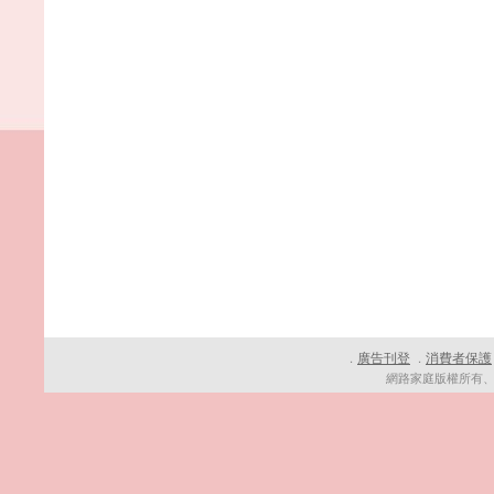
廣告刊登
消費者保護
．
．
網路家庭版權所有、轉載必究