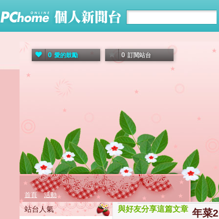
0
0
愛的鼓勵
訂閱站台
首頁
活動
站台人氣
與好友分享這篇文章
年菜2