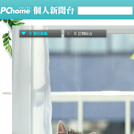
0
0
愛的鼓勵
訂閱站台