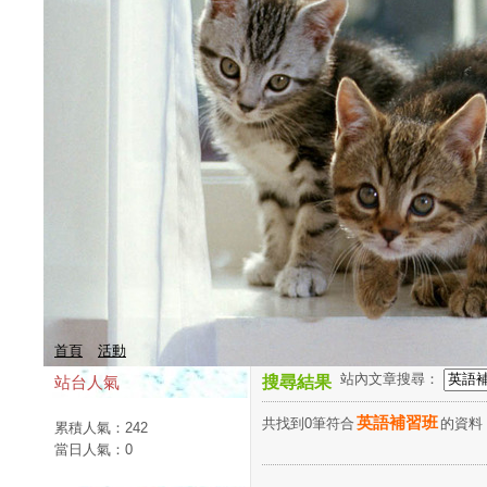
首頁
活動
站內文章搜尋：
站台人氣
搜尋結果
英語補習班
共找到0筆符合
的資料
累積人氣：
242
當日人氣：
0