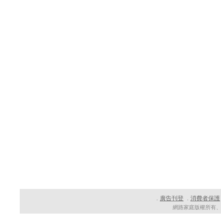
廣告刊登
消費者保護
．
．
網路家庭版權所有、轉載必究