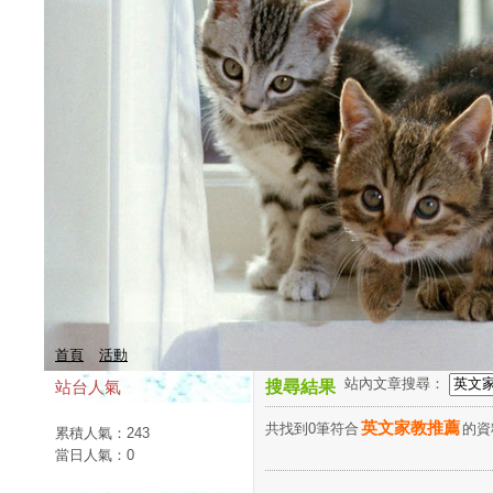
首頁
活動
站內文章搜尋：
站台人氣
搜尋結果
英文家教推薦
共找到0筆符合
的
累積人氣：
243
當日人氣：
0