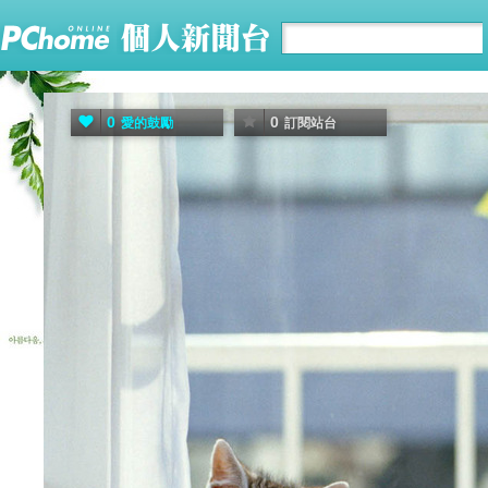
0
0
愛的鼓勵
訂閱站台