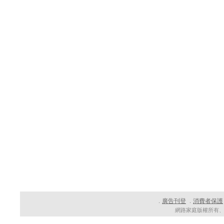
廣告刊登
消費者保護
．
．
網路家庭版權所有、轉載必究