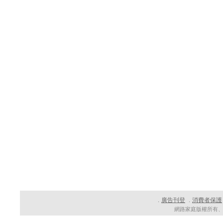
廣告刊登
消費者保護
．
．
網路家庭版權所有、轉載必究