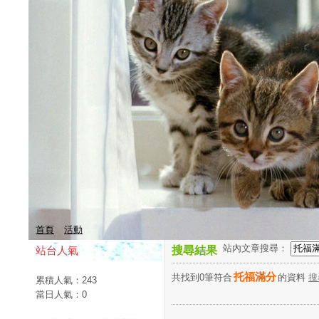
首頁
活動
站內文章搜尋：
站台人氣
搜尋結果
托福滿分
共找到0筆符合
的資料
搜
累積人氣：
243
當日人氣：
0