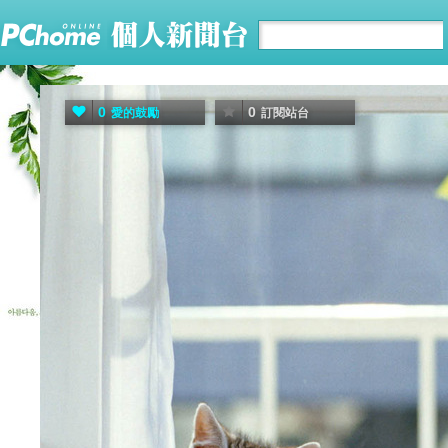
0
0
愛的鼓勵
訂閱站台