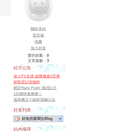
關於本站
留言板
地圖
加入好友
愛的鼓勵：
0
文章篇數：
3
站方公告
加入PS女孩 組隊瘋搶2百萬
超取登記送咖啡
綁定Hami Point 1點抵1元
1分鐘快速揪痛！
成為獨立小姐的滾錢心法
好友列表
好友的新聞台Blog
站內搜尋