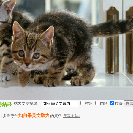
站內文章搜尋：
標題
內容
標籤
尋結果
如何學英文聽力
到0筆符合
的資料
搜尋全站»