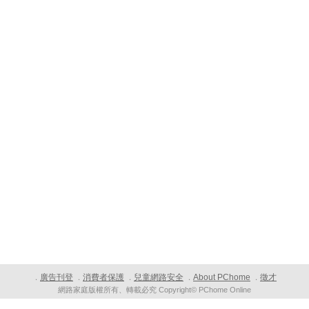
廣告刊登
消費者保護
兒童網路安全
About PChome
徵才
．
．
．
．
．
網路家庭版權所有、轉載必究 Copyright© PChome Online