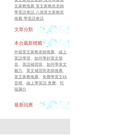
文家教推薦 英文家教班老師
學英語會話 八德英文家教班
推薦 學英語會話
文章分類
本台最新標籤
外籍英文家教老師推薦
、
線上
英語學習
、
如何學好英文發
音
、
英語補習班
、
如何學英文
聽力
、
英文補習班老師推薦
、
英文家教推薦
、
免費學英文kk
音標
、
線上學英語 免費
、
托
福滿分
最新回應