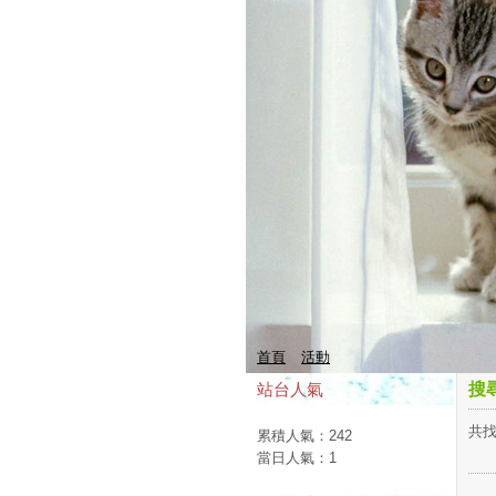
首頁
活動
站台人氣
搜
共找
累積人氣：
242
當日人氣：
1