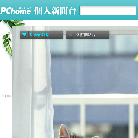
0
0
愛的鼓勵
訂閱站台