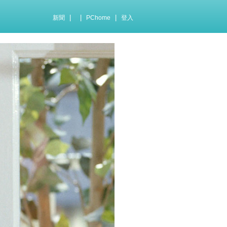
|
|
|
新聞
PChome
登入